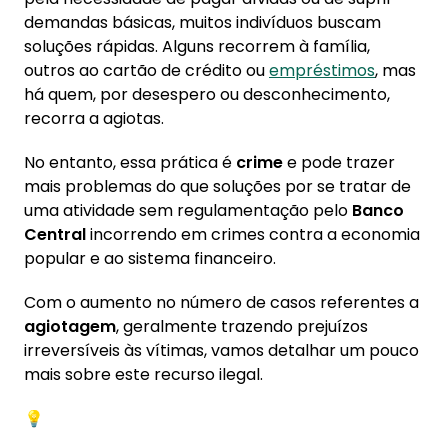
1.1. Por que a agiotagem é crime?
demandas básicas, muitos indivíduos buscam
soluções rápidas. Alguns recorrem à família,
2. Como os agiotas agem?
outros ao cartão de crédito ou
empréstimos
, mas
2.1. Contratos “de boca”
há quem, por desespero ou desconhecimento,
recorra a agiotas.
2.2. Juros altíssimos
2.3. Exigência de garantias
No entanto, essa prática é
crime
e pode trazer
mais problemas do que soluções por se tratar de
2.4. Cobranças intimidadoras
uma atividade sem regulamentação pelo
Banco
3. Alternativas seguras e legais ao
Central
incorrendo em crimes contra a economia
empréstimo clandestino
popular e ao sistema financeiro.
4. Konsi: O simulador de crédito inteligente!
Com o aumento no número de casos referentes a
agiotagem
, geralmente trazendo prejuízos
irreversíveis às vítimas, vamos detalhar um pouco
mais sobre este recurso ilegal.
💡