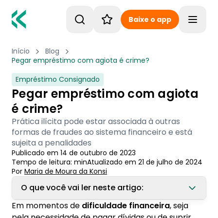
Baixe o app
Toggle
Início
Blog
Pegar empréstimo com agiota é crime?
Empréstimo Consignado
Pegar empréstimo com agiota
é crime?
Prática ilícita pode estar associada à outras
formas de fraudes ao sistema financeiro e está
sujeita a penalidades
Publicado em
14 de outubro de 2023
Tempo de leitura:
min
Atualizado em
21 de julho de 2024
Por
Maria de Moura
 da Konsi
O que você vai ler neste artigo:
Em momentos de
dificuldade financeira
, seja
1. O que é a agiotagem?
pela necessidade de pagar dívidas ou de suprir