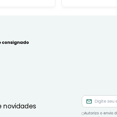
ncipais benefícios para o
contratar e dicas de como
or público, aposentado,
simular online.
nista e beneficiários de
mas sociais.
 consignado
e novidades
Autorizo o envio