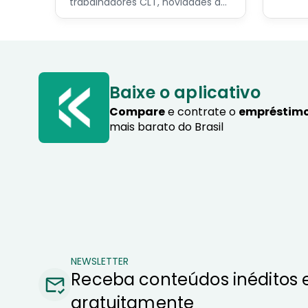
os pri
trabalhadores CLT, novidades do
servid
programa Crédito do
pensio
Trabalhador e dicas de como
progra
contratar o consignado privado.
Baixe o aplicativo
Compare
e contrate o
empréstimo
mais barato do Brasil
NEWSLETTER
Receba conteúdos inéditos 
gratuitamente