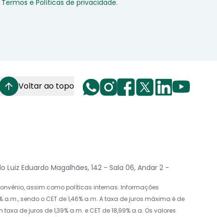
Termos e Políticas de privacidade
.
Voltar ao topo
Luiz Eduardo Magalhães, 142 - Sala 06, Andar 2 -
nvênio, assim como políticas internas. Informações
 a.m., sendo o CET de 1,46% a.m. A taxa de juros máxima é de
axa de juros de 1,39% a.m. e CET de 18,99% a.a. Os valores