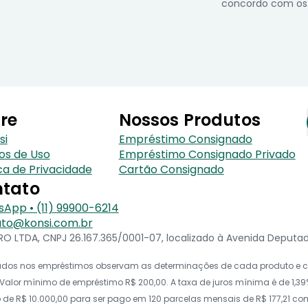
concordo com os
re
Nossos Produtos
si
Empréstimo Consignado
os de Uso
Empréstimo Consignado Privado
ica de Privacidade
Cartão Consignado
tato
App • (11) 99900-6214
to@konsi.com.br
 LTDA, CNPJ 26.167.365/0001-07, localizado à Avenida Deputado 
icados nos empréstimos observam as determinações de cada produto e co
alor mínimo de empréstimo R$ 200,00. A taxa de juros mínima é de 1,39%
e R$ 10.000,00 para ser pago em 120 parcelas mensais de R$ 177,21 com t