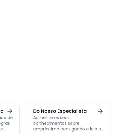
do
Do Nosso Especialista
ade de
Aumente os seus
egras
conhecimentos sobre
de
empréstimo consignado e leia os