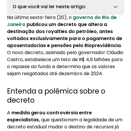
O que você vai ler neste artigo:
Na última sexta-feira (20), o
governo do Rio de
1. Entenda a polêmica sobre o decreto
Janeiro
publicou um decreto que altera a
destinação dos royalties do petróleo, antes
2. O que muda no futuro do Rioprevidência?
voltados exclusivamente para o pagamento de
aposentadorias e pensões pelo Rioprevidência
.
O novo decreto, assinado pelo governador Cláudio
Castro, estabelece um teto de R$ 4,9 bilhões para
o repasse ao fundo e determina que os valores
sejam resgatados até dezembro de 2024.
Entenda a polêmica sobre o
decreto
A
medida gerou controvérsia entre
especialistas,
que questionam a legalidade de um
decreto estadual mudar o destino de recursos já