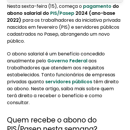
Nesta sexta-feira (15), começa o
pagamento
do
1. Quem recebe o abono do PIS/Pasep nesta
abono salarial do
PIS/Pasep
2024 (ano-base
semana?
2022)
para os trabalhadores da iniciativa privada
nascidos em fevereiro (PIS) e servidores públicos
2. Como consultar se tem direito?
cadastrados no Pasep, abrangendo um novo
público.
O abono salarial é um benefício concedido
anualmente pelo
Governo Federal
aos
trabalhadores que atendem aos requisitos
estabelecidos. Tanto funcionários de empresas
privadas quanto
servidores públicos
têm direito
ao abono. Neste artigo, saiba mais sobre quem
terá direito a receber o benefício e como
consultar.
Quem recebe o abono do
PIS/Pasep nesta semana?