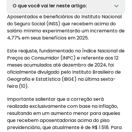
O que você vai ler neste artigo:
Aposentados e beneficiários do Instituto Nacional
1. Confira o novo valor do teto do INSS
do Seguro Social (INSS) que recebem acima do
salário mínimo experimentarão um incremento de
2. Quando será feito o pagamento do INSS
4,77% em seus benefícios em 2025.
com reajuste?
Este reajuste, fundamentado no Índice Nacional de
3. Como verificar o pagamento com reajuste?
Preços ao Consumidor (INPC) e referente aos 12
4. O que muda no empréstimo consignado
meses acumulados até dezembro de 2024, foi
com o reajuste do INSS?
oficialmente divulgado pelo Instituto Brasileiro de
Geografia e Estatística (IBGE) na última sexta-
feira (10).
Importante salientar que a correção será
realizada exclusivamente com base na inflação,
resultando em um aumento menor para aqueles
que recebem aposentadorias acima do piso
previdenciário, que atualmente é de R$ 1.518. Para