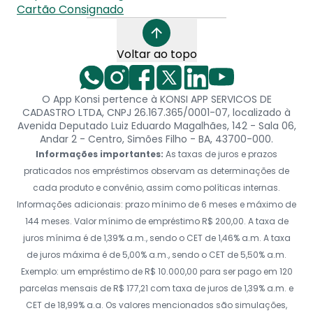
Cartão Consignado
Voltar ao topo
O App Konsi pertence à KONSI APP SERVICOS DE
CADASTRO LTDA, CNPJ 26.167.365/0001-07, localizado à
Avenida Deputado Luiz Eduardo Magalhães, 142 - Sala 06,
Andar 2 - Centro, Simões Filho - BA, 43700-000.
Informações importantes:
As taxas de juros e prazos
praticados nos empréstimos observam as determinações de
cada produto e convênio, assim como políticas internas.
Informações adicionais: prazo mínimo de 6 meses e máximo de
144 meses. Valor mínimo de empréstimo R$ 200,00. A taxa de
juros mínima é de 1,39% a.m., sendo o CET de 1,46% a.m. A taxa
de juros máxima é de 5,00% a.m., sendo o CET de 5,50% a.m.
Exemplo: um empréstimo de R$ 10.000,00 para ser pago em 120
parcelas mensais de R$ 177,21 com taxa de juros de 1,39% a.m. e
CET de 18,99% a.a. Os valores mencionados são simulações,