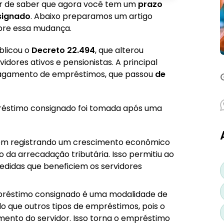
tar de saber que agora você tem um
prazo
signado
. Abaixo preparamos um artigo
bre essa mudança.
ível para empréstimos?
blicou o
Decreto 22.494
, que alterou
dores ativos e pensionistas. A principal
agamento de empréstimos, que passou
de
or maneira possível
s de contratar um empréstimo consignado
préstimo consignado foi tomada após uma
mpréstimo consignado
em registrando um crescimento econômico
da arrecadação tributária. Isso permitiu ao
to e conseguir as menores taxas!
edidas que beneficiem os servidores
réstimo consignado é uma modalidade de
do que outros tipos de empréstimos, pois o
mento do servidor. Isso torna o empréstimo