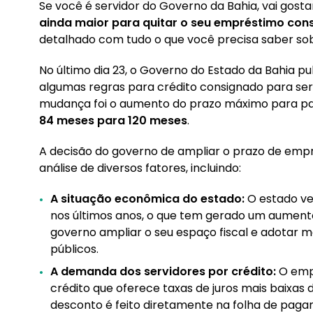
Se você é servidor do Governo da Bahia, vai gos
1. Quem é beneficiado pela decisão?
ainda maior para quitar o seu empréstimo con
detalhado com tudo o que você precisa saber so
2. O novo prazo pode aumentar o valor dispon
No último dia 23, o Governo do Estado da Bahia pu
3. Vantagens de ter um prazo maior
algumas regras para crédito consignado para servi
3.1. Exemplo:
mudança foi o aumento do prazo máximo para p
84 meses para 120 meses
.
4. Dicas para aproveitar o novo prazo da melh
4.1. Fazer um planejamento financeiro ante
A decisão do governo de ampliar o prazo de em
4.2. Compreender os riscos envolvidos no e
análise de diversos fatores, incluindo:
4.3. Ficar atento às taxas de juros
A situação econômica do estado:
O estado v
nos últimos anos, o que tem gerado um aumento 
5. A Konsi te ajuda a fazer um bom planejamen
governo ampliar o seu espaço fiscal e adotar m
públicos.
A demanda dos servidores por crédito:
O emp
crédito que oferece taxas de juros mais baixas 
desconto é feito diretamente na folha de paga