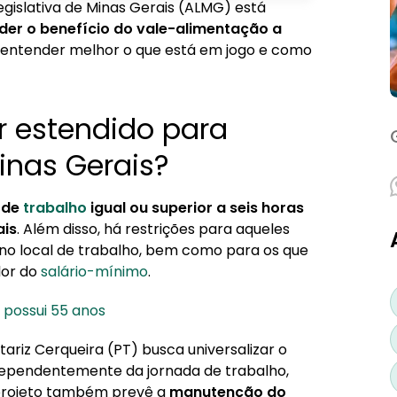
gislativa de Minas Gerais (ALMG) está
s os servidores de Minas Gerais?
der o benefício do vale-alimentação a
 entender melhor o que está em jogo e como
erais pode passar a valer?
r estendido para
inas Gerais?
 de
trabalho
igual ou superior a seis horas
ais
. Além disso, há restrições para aqueles
no local de trabalho, bem como para os que
lor do
salário-mínimo
.
 possui 55 anos
riz Cerqueira (PT) busca universalizar o
ndependentemente da jornada de trabalho,
 projeto também prevê a
manutenção do