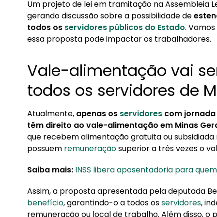
Um projeto de lei em tramitação na Assembleia Le
1. Vale-alimentação vai ser estendido para todo
gerando discussão sobre a possibilidade de
esten
todos os
servidores públicos do Estado
. Vamos
2. Quando o Projeto para servidores de Minas G
essa proposta pode impactar os trabalhadores.
Vale-alimentação vai se
todos os servidores de M
Atualmente,
apenas os
servidores
com jornada
têm direito ao vale-alimentação em Minas Ger
que recebem alimentação gratuita ou subsidiada 
possuem
remuneração
superior a três vezes o va
Saiba mais:
INSS libera aposentadoria para quem
Assim, a proposta apresentada pela deputada Beta
benefício
, garantindo-o a todos os
servidores
, i
remuneração ou local de trabalho. Além disso, o