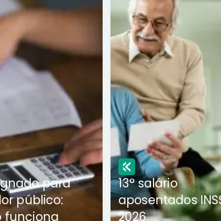
ignado para
13° salário
dor público:
aposentados INS
 funciona
2026