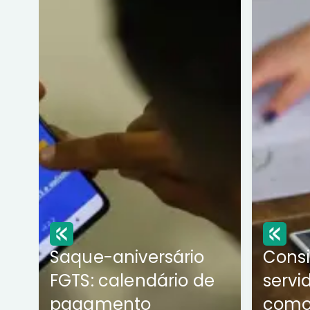
Saque-aniversário
Cons
FGTS: calendário de
servi
pagamento
como