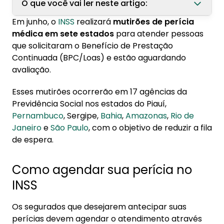
O que você vai ler neste artigo:
Em junho, o
INSS
realizará
mutirões de perícia
1. Como agendar sua perícia no INSS
médica em sete estados
para atender pessoas
que solicitaram o Benefício de Prestação
2. Datas e locais dos mutirões no Rio de
Continuada (BPC/Loas) e estão aguardando
Janeiro
avaliação.
3. Quem pode solicitar o BPC?
Esses mutirões ocorrerão em 17 agências da
4. Connheça detalhes do benefício
Previdência Social nos estados do Piauí,
Pernambuco
, Sergipe,
Bahia
,
Amazonas
,
Rio de
Janeiro
e
São Paulo
, com o objetivo de reduzir a fila
de espera.
Como agendar sua perícia no
INSS
Os segurados que desejarem antecipar suas
perícias devem agendar o atendimento através