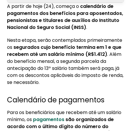
A partir de hoje (24), começa o
calendário de
1. Calendário de pagamentos
pagamentos dos benefícios para aposentados,
pensionistas e titulares de auxílios do Instituto
2. Moradores do Rio Grande do Sul ganham
Nacional do Seguro Social (INSS)
.
prioridade no pagamento
Nesta etapa, serão contemplados primeiramente
os
segurados cujo benefício termina em 1 e que
recebem até um salário mínimo (R$1.412)
. Além
do benefício mensal, a segunda parcela da
antecipação do 13º salário também será paga, já
com os descontos aplicáveis do imposto de renda,
se necessário.
Calendário de pagamentos
Para os beneficiários que recebem até um salário
mínimo, os
pagamentos
são organizados de
acordo com o último dígito do número do