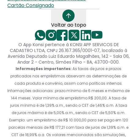
Cartão Consignado
Voltar ao topo
O App Konsi pertence à KONSI APP SERVICOS DE
CADASTRO LTDA, CNPJ 26.167.365/0001-07, localizado à
Avenida Deputado Luiz Eduardo Magalhães, 142 - Sala 06,
Andar 2 - Centro, Simões Filho - BA, 43700-000.
Informações importantes:
As taxas de juros e prazos
praticados nos empréstimos observam as determinações de
cada produto e convênio, assim como políticas internas.
Informações adicionais: prazo mínimo de 6 meses e máximo de
144 meses. Valor mínimo de empréstimo R$ 200,00. A taxa de
juros mínima é de 1,39% a.m., sendo o CET de 1,46% a.m. A taxa
de juros máxima é de 5,00% a.m., sendo o CET de 5,50% a.m.
Exemplo: um empréstimo de R$ 10.000,00 para ser pago em 120
parcelas mensais de R$ 177,21 com taxa de juros de 1,39% a.m. e
CET de 18,99% a.a. Os valores mencionados são simulações,