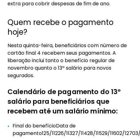
extra para cobrir despesas de fim de ano.
Quem recebe o pagamento
hoje?
Nesta quinta-feira, beneficiários com número de
cartão final 4 recebem seus pagamentos. A
liberação inclui tanto o benefício regular de
novembro quanto o 13º salário para novos
segurados.
Calendário de pagamento do 13º
salário para beneficiários que
recebem até um salário mínimo:
Final do benefício
Data de
pagamento
1
25/11
2
26/11
3
27/11
4
28/11
5
29/11
6
02/12
7
03/