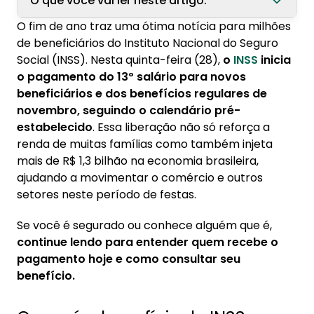
O que você vai ler neste artigo:
O fim de ano traz uma ótima notícia para milhões
1. O que é o benefício do INSS e como funciona
de beneficiários do Instituto Nacional do Seguro
o pagamento?
Social (INSS). Nesta quinta-feira (28),
o
INSS
inicia
o pagamento do 13º salário para novos
2. Quem recebe o pagamento hoje?
beneficiários e dos benefícios regulares de
2.1. Calendário de pagamento do 13º salário
novembro, seguindo o calendário pré-
para beneficiários que recebem até um
estabelecido
. Essa liberação não só reforça a
salário mínimo:
renda de muitas famílias como também injeta
2.2. Calendário de pagamento para
mais de R$ 1,3 bilhão na economia brasileira,
beneficiários que recebem acima de um
ajudando a movimentar o comércio e outros
salário mínimo:
setores neste período de festas.
3. Como consultar datas e valores do
Se você é segurado ou conhece alguém que é,
pagamento
continue lendo para entender quem recebe o
pagamento hoje e como consultar seu
4. Importância do 13º Salário para os
benefício.
beneficiários