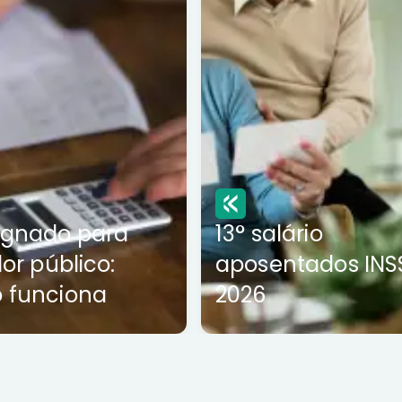
ignado para
13° salário
dor público:
aposentados INS
 funciona
2026