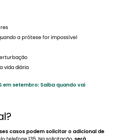
ores
uando a prótese for impossível
perturbação
 vida diária
S em setembro: Saiba quando vai
al?
ses casos podem solicitar o adicional de
lo telefone 135. Na solicitação,
será