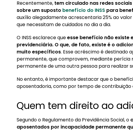
Recentemente,
tem circulado nas redes sociais
1. Quem tem direito ao adicional de 25% do INSS
sobre um suposto
benefício do INSS
para benef
auxílio alegadamente acrescentaria 25% ao valor 
2. Como solicitar o adicional?
que necessitam de cuidados no dia a dia.
O INSS esclarece que
esse benefício não existe 
previdenciária. O que, de fato, existe é o adic
muito específicos
. Esse acréscimo é destinado
permanente, que comprovem, mediante perícia mé
permanente de uma outra pessoa para realizar sua
No entanto, é importante destacar que o benefício
aposentadoria, como por tempo de contribuição o
Quem tem direito ao adi
Segundo o Regulamento da Previdência Social, o
a
aposentados por incapacidade permanente q