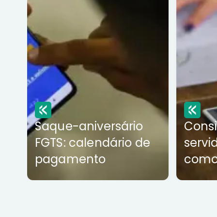
Saque-aniversário
Cons
FGTS: calendário de
servi
pagamento
como