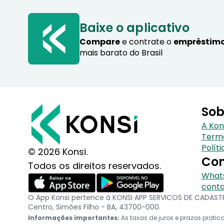
Baixe o aplicativo
Compare
e contrate o
empréstimo
mais barato do Brasil
Sob
A Kon
Term
Polít
© 2026 Konsi.
Con
Todos os direitos reservados.
Whats
conta
O App Konsi pertence à KONSI APP SERVICOS DE CADASTRO
Centro, Simões Filho - BA, 43700-000.
Informações importantes:
As taxas de juros e prazos prat