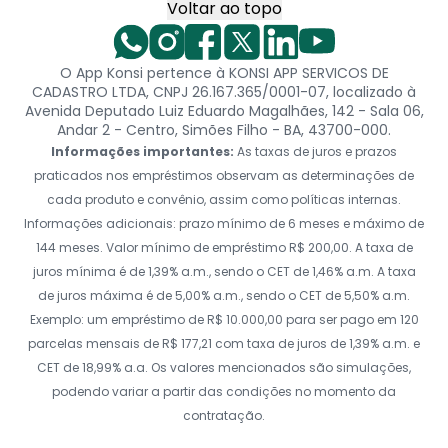
Voltar ao topo
O App Konsi pertence à KONSI APP SERVICOS DE
CADASTRO LTDA, CNPJ 26.167.365/0001-07, localizado à
Avenida Deputado Luiz Eduardo Magalhães, 142 - Sala 06,
Andar 2 - Centro, Simões Filho - BA, 43700-000.
Informações importantes:
As taxas de juros e prazos
praticados nos empréstimos observam as determinações de
cada produto e convênio, assim como políticas internas.
Informações adicionais: prazo mínimo de 6 meses e máximo de
144 meses. Valor mínimo de empréstimo R$ 200,00. A taxa de
juros mínima é de 1,39% a.m., sendo o CET de 1,46% a.m. A taxa
de juros máxima é de 5,00% a.m., sendo o CET de 5,50% a.m.
Exemplo: um empréstimo de R$ 10.000,00 para ser pago em 120
parcelas mensais de R$ 177,21 com taxa de juros de 1,39% a.m. e
CET de 18,99% a.a. Os valores mencionados são simulações,
podendo variar a partir das condições no momento da
contratação.