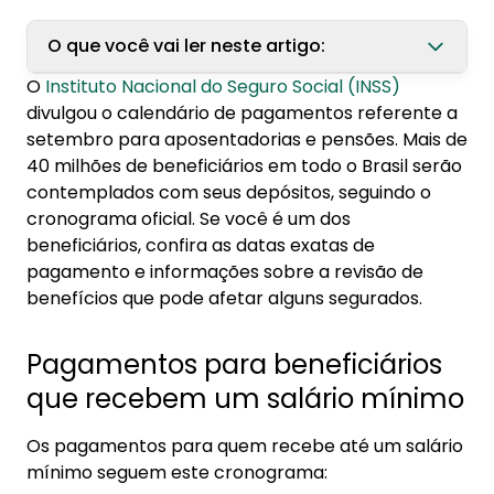
O que você vai ler neste artigo:
O
Instituto Nacional do Seguro Social (INSS)
1. Pagamentos para beneficiários que
divulgou o calendário de pagamentos referente a
recebem um salário mínimo
setembro para aposentadorias e pensões. Mais de
40 milhões de beneficiários em todo o Brasil serão
2. Pagamentos para beneficiários que
contemplados com seus depósitos, seguindo o
recebem acima do salário mínimo
cronograma oficial. Se você é um dos
3. Como consultar a data de meu
beneficiários, confira as datas exatas de
pagamento?
pagamento e informações sobre a revisão de
benefícios que pode afetar alguns segurados.
Pagamentos para beneficiários
que recebem um salário mínimo
Os pagamentos para quem recebe até um salário
mínimo seguem este cronograma: