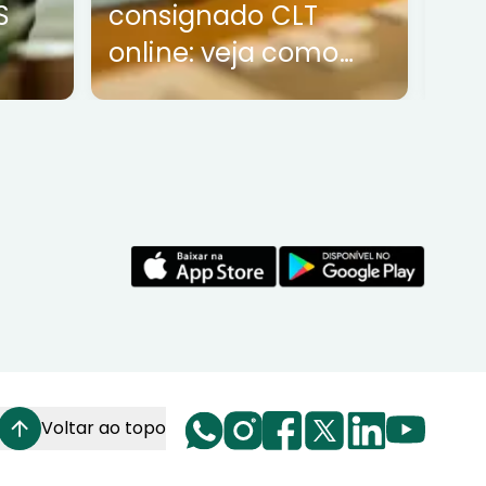
S
consignado CLT
con
online: veja como
funciona
Voltar ao topo