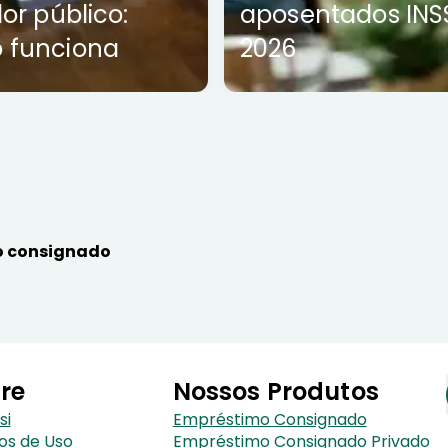
dor público:
aposentados INS
 funciona
2026
 consignado
re
Nossos Produtos
si
Empréstimo Consignado
os de Uso
Empréstimo Consignado Privado