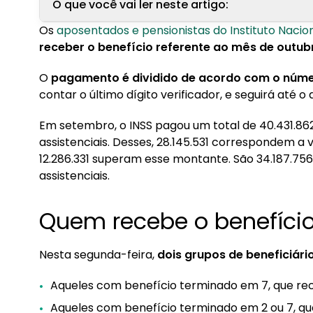
O que você vai ler neste artigo:
Os
aposentados e pensionistas do Instituto Nacion
1. Quem recebe o benefício do INSS primeiro?
receber o benefício referente ao mês de outub
2. Como consultar o benefício?
O
pagamento é dividido de acordo com o número
contar o último dígito verificador, e seguirá até o
3. Calendário de pagamentos
3.1. Benefícios até um salário mínimo:
Em setembro, o INSS pagou um total de 40.431.862 
3.2. Benefícios acima de um salário mínimo:
assistenciais. Desses, 28.145.531 correspondem a
12.286.331 superam esse montante. São 34.187.756 
assistenciais.
Quem recebe o benefício
Nesta segunda-feira,
dois grupos de beneficiário
Aqueles com benefício terminado em 7, que rec
Aqueles com benefício terminado em 2 ou 7, q