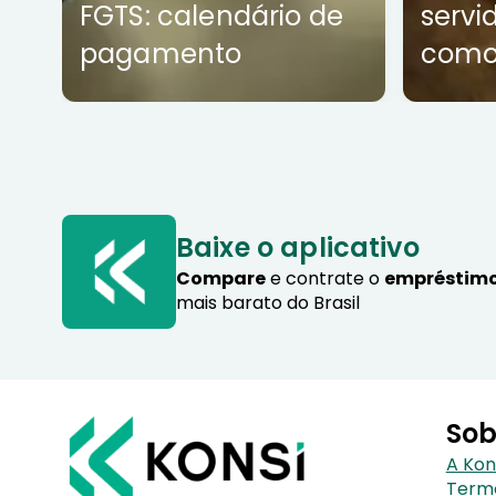
FGTS: calendário de
servi
pagamento
como
Baixe o aplicativo
Compare
e contrate o
empréstimo
mais barato do Brasil
Sob
A Kon
Term