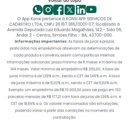
Voltar ao topo
O App Konsi pertence à KONSI APP SERVICOS DE
CADASTRO LTDA, CNPJ 26.167.365/0001-07, localizado à
Avenida Deputado Luiz Eduardo Magalhães, 142 - Sala 06,
Andar 2 - Centro, Simões Filho - BA, 43700-000.
Informações importantes:
As taxas de juros e prazos
praticados nos empréstimos observam as determinações de
cada produto e convênio, assim como políticas internas.
Informações adicionais: prazo mínimo de 6 meses e máximo de
144 meses. Valor mínimo de empréstimo R$ 200,00. A taxa de
juros mínima é de 1,39% a.m., sendo o CET de 1,46% a.m. A taxa
de juros máxima é de 5,00% a.m., sendo o CET de 5,50% a.m.
Exemplo: um empréstimo de R$ 10.000,00 para ser pago em 120
parcelas mensais de R$ 177,21 com taxa de juros de 1,39% a.m. e
CET de 18,99% a.a. Os valores mencionados são simulações,
podendo variar a partir das condições no momento da
contratação.