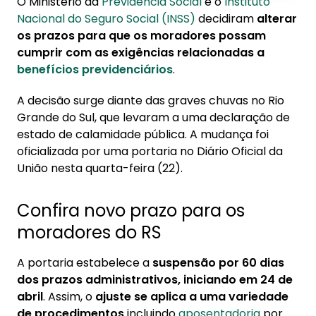
O Ministério da
Previdência Social
e o
Instituto
1. Confira novo prazo para os moradores do RS
Nacional do Seguro Social (INSS)
decidiram
alterar
os prazos para que os moradores possam
2. Entenda o que muda nos processos do INSS
cumprir com as exigências relacionadas a
3. Conheça a Konsi
benefícios previdenciários
.
4. Medida afeta contestação de benefícios
A decisão surge diante das graves chuvas no Rio
Grande do Sul, que levaram a uma declaração de
estado de calamidade pública. A mudança foi
oficializada por uma portaria no Diário Oficial da
União nesta quarta-feira (22).
Confira novo prazo para os
moradores do RS
A portaria estabelece a
suspensão por 60 dias
dos prazos administrativos, iniciando em 24 de
abril
. Assim, o
ajuste se aplica a uma variedade
de procedimentos
incluindo
aposentadoria
por