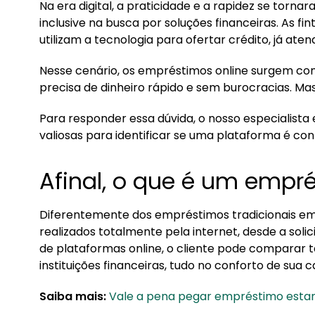
Na era digital, a praticidade e a rapidez se torna
1. Afinal, o que é um empréstimo online?
inclusive na busca por soluções financeiras. As fi
utilizam a tecnologia para ofertar crédito, já ate
2. Quais empréstimos online são confiáveis?
Nesse cenário, os empréstimos online surgem co
3. O que é empréstimo consignado?
precisa de dinheiro rápido e sem burocracias. Ma
4. 1. Busque por empresas licenciadas e regul
Para responder essa dúvida, o nosso especialista 
5. 2. Analise as avaliações de outros clientes
valiosas para identificar se uma plataforma é conf
6. 3. Compare as taxas e condições
Afinal, o que é um empr
7. 4. Leia os termos e condições com atenção
8. 5. Desconfie de ofertas tentadoras
Diferentemente dos empréstimos tradicionais em 
realizados totalmente pela internet, desde a soli
9. Conheça a Konsi — Consignado do seu jeito
de plataformas online, o cliente pode comparar t
instituições financeiras, tudo no conforto de sua c
Saiba mais:
Vale a pena pegar empréstimo esta