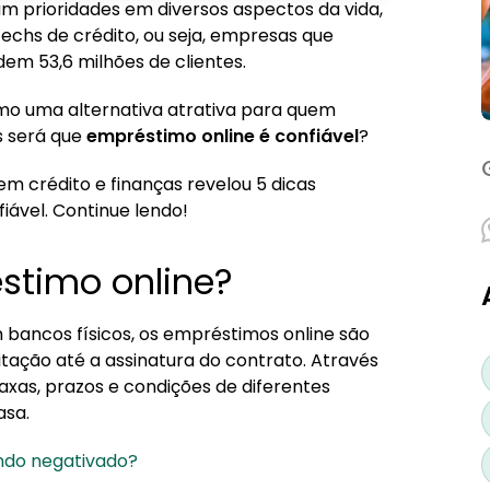
ram prioridades em diversos aspectos da vida,
ntechs de crédito, ou seja, empresas que
ndem 53,6 milhões de clientes.
mo uma alternativa atrativa para quem
s será que
empréstimo online é confiável
?
amentadas
em crédito e finanças revelou 5 dicas
iável. Continue lendo!
éstimo online?
bancos físicos, os empréstimos online são
citação até a assinatura do contrato. Através
axas, prazos e condições de diferentes
asa.
ndo negativado?