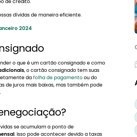
o de crédito.
ssas dívidas de maneira eficiente.
artão Consignado?
nanceiro 2024
onsignado
ender o que é um cartão consignado e como
adicionais
, o cartão consignado tem suas
iretamente da
folha de pagamento
ou do
axas de juros mais baixas, mas também pode
.
renegociação?
ívidas se acumulam a ponto de
ensal
. Isso pode acontecer devido a taxas