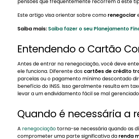
pensões que frequentemente recorrem a este tip
2. Quando é necessária a renegociação?
Este artigo visa orientar sobre como
renegociar
e
3. O que fazer para renegociar as dívidas do C
3.1. 1. Análise da situação financeira atual
Saiba mais:
Saiba fazer o seu Planejamento Fi
3.2. 2. Pesquisa e comparação de opções
Entendendo o Cartão C
3.3. 3. Preparação para negociação
3.4. 4. Negociação efetiva
Antes de entrar na renegociação, você deve ent
3.5. 5. Acordo e acompanhamento
ele funciona. Diferente dos
cartões de crédito tr
4. Como evitar erros na renegociação:
parcelas ou o pagamento mínimo descontado d
benefício do INSS. Isso geralmente resulta em t
5. Organização Financeira é na Konsi
levar a um endividamento fácil se mal gerenciado
Quando é necessária a 
A
renegociação
torna-se necessária quando as d
comprometer uma parte significativa da
renda m