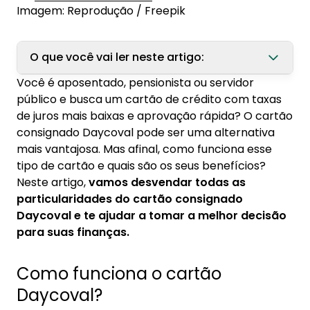
Imagem: Reprodução / Freepik
O que você vai ler neste artigo:
Você é aposentado, pensionista ou servidor
1. Como funciona o cartão Daycoval?
público e busca um cartão de crédito com taxas
de juros mais baixas e aprovação rápida? O cartão
2. Como saber o limite do cartão Daycoval?
consignado Daycoval pode ser uma alternativa
3. Como é feito o pagamento do cartão de
mais vantajosa. Mas afinal, como funciona esse
crédito consignado?
tipo de cartão e quais são os seus benefícios?
Neste artigo,
vamos desvendar todas as
4. Qual a taxa do cartão consignado
particularidades do cartão consignado
Daycoval?
Daycoval e te ajudar a tomar a melhor decisão
para suas finanças.
5. Como solicitar o cartão consignado
Daycoval?
Como funciona o cartão
Daycoval?