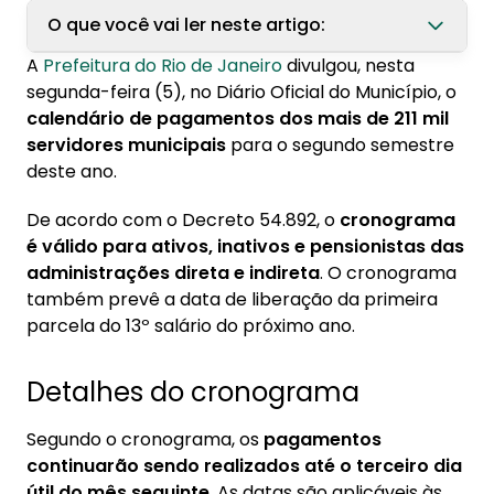
O que você vai ler neste artigo:
A
Prefeitura do Rio de Janeiro
divulgou, nesta
1. Detalhes do cronograma
segunda-feira (5), no Diário Oficial do Município, o
calendário de pagamentos dos mais de 211 mil
2. Confira o cronograma de pagamentos
servidores municipais
para o segundo semestre
3. Importância do calendário
deste ano.
4. Compromisso com o funcionalismo
De acordo com o Decreto 54.892, o
cronograma
é válido para ativos, inativos e pensionistas das
administrações direta e indireta
. O cronograma
também prevê a data de liberação da primeira
parcela do 13º salário do próximo ano.
Detalhes do cronograma
Segundo o cronograma, os
pagamentos
continuarão sendo realizados até o terceiro dia
útil do mês seguinte
. As datas são aplicáveis às