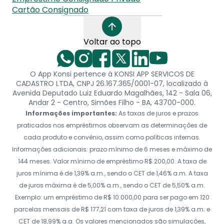
Cartão Consignado
Voltar ao topo
O App Konsi pertence à KONSI APP SERVICOS DE
CADASTRO LTDA, CNPJ 26.167.365/0001-07, localizado à
Avenida Deputado Luiz Eduardo Magalhães, 142 - Sala 06,
Andar 2 - Centro, Simões Filho - BA, 43700-000.
Informações importantes:
As taxas de juros e prazos
praticados nos empréstimos observam as determinações de
cada produto e convênio, assim como políticas internas.
Informações adicionais: prazo mínimo de 6 meses e máximo de
144 meses. Valor mínimo de empréstimo R$ 200,00. A taxa de
juros mínima é de 1,39% a.m., sendo o CET de 1,46% a.m. A taxa
de juros máxima é de 5,00% a.m., sendo o CET de 5,50% a.m.
Exemplo: um empréstimo de R$ 10.000,00 para ser pago em 120
parcelas mensais de R$ 177,21 com taxa de juros de 1,39% a.m. e
CET de 18,99% a.a. Os valores mencionados são simulações,