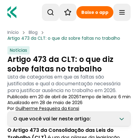
Baixe o app
Toggle
Início
Blog
Artigo 473 da CLT: o que diz sobre faltas no trabalho
Notícias
Artigo 473 da CLT: o que diz
sobre faltas no trabalho
Lista de categorias em que as faltas são
justificadas e qual a documentação necessária
para justificar ausência no trabalho em 2026.
Publicado em
20 de abril de 2026
Tempo de leitura:
6
min
Atualizado em
28 de maio de 2026
Por
Guilherme Pesqueira
 da Konsi
O que você vai ler neste artigo:
O Artigo 473 da Consolidação das Leis do
1. O que é o artigo 473 da CLT e para que
Trabalho (CLT)
é um dos pilares da legislação