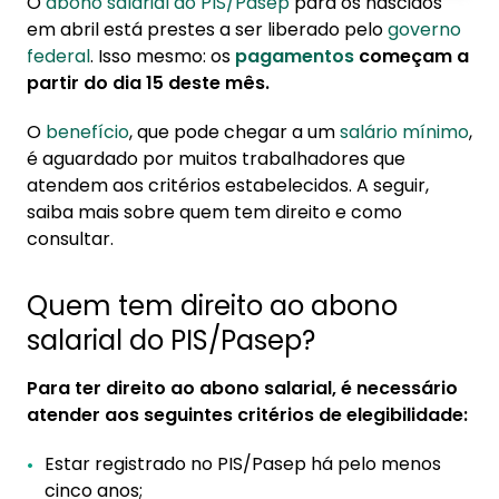
O
abono salarial do PIS/Pasep
para os nascidos
1. Quem tem direito ao abono salarial do
em abril está prestes a ser liberado pelo
governo
PIS/Pasep?
federal
. Isso mesmo: os
pagamentos
começam a
partir do dia 15 deste mês.
2. Como consultar o PIS/Pasep?
2.1. Consulta ao PIS:
O
benefício
, que pode chegar a um
salário mínimo
,
é aguardado por muitos trabalhadores que
2.2. Consulta ao Pasep:
atendem aos critérios estabelecidos. A seguir,
3. Como serão feitos os pagamentos do
saiba mais sobre quem tem direito e como
PIS/Pasep?
consultar.
3.1. Beneficiários do PIS:
Quem tem direito ao abono
3.2. Beneficiários do Pasep:
salarial do PIS/Pasep?
3.3. Recebimento sem conta corrente:
Para ter direito ao abono salarial, é necessário
atender aos seguintes critérios de elegibilidade:
Estar registrado no PIS/Pasep há pelo menos
cinco anos;