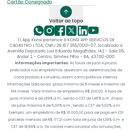
Cartão Consignado
Voltar ao topo
O App Konsi pertence à KONSI APP SERVICOS DE
CADASTRO LTDA, CNPJ 26.167.365/0001-07, localizado à
Avenida Deputado Luiz Eduardo Magalhães, 142 - Sala 06,
Andar 2 - Centro, Simões Filho - BA, 43700-000.
Informações importantes:
As taxas de juros e prazos
praticados nos empréstimos observam as determinações de
cada produto e convênio, assim como políticas internas.
Informações adicionais: prazo mínimo de 6 meses e máximo de
144 meses. Valor mínimo de empréstimo R$ 200,00. A taxa de
juros mínima é de 1,39% a.m., sendo o CET de 1,46% a.m. A taxa
de juros máxima é de 5,00% a.m., sendo o CET de 5,50% a.m.
Exemplo: um empréstimo de R$ 10.000,00 para ser pago em 120
parcelas mensais de R$ 177,21 com taxa de juros de 1,39% a.m. e
CET de 18,99% a.a. Os valores mencionados são simulações,