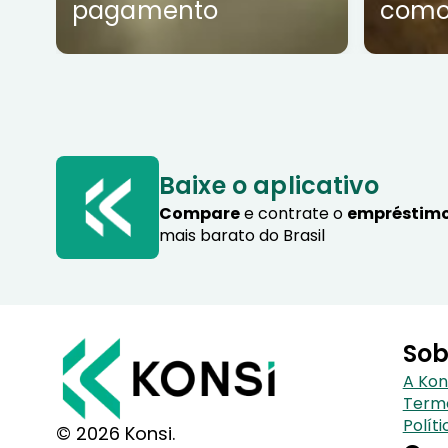
pagamento
como
Baixe o aplicativo
Compare
e contrate o
empréstimo
mais barato do Brasil
Sob
A Kon
Term
Polít
© 2026 Konsi.