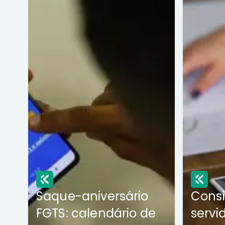
Saque-aniversário
Cons
FGTS: calendário de
servi