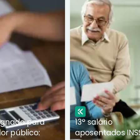
ignado para
13° salário
dor público:
aposentados INS