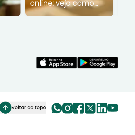
online: veja como
funciona
Voltar ao topo