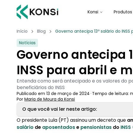
Konsi
Produtos
Início
Blog
Governo antecipa 13º salário do INSS 
Notícias
Governo antecipa 1
INSS para abril e 
Entenda como será antecipado e os valores do p
beneficiários do INSS
Publicado em
13 de março de 2024
-
Tempo de leitura:
m
Por
Maria de Moura
 da Konsi
O que você vai ler neste artigo:
O presidente Lula (PT) assinou um decreto que
an
1. Como será feito o pagamento do 13º do INSS
salário
de
aposentados
e
pensionistas
do
INSS 