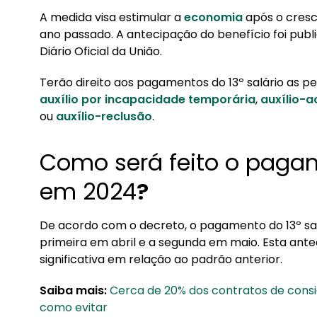
2. Qual o valor do 13º salário?
A medida visa estimular a
economia
após o cresc
ano passado. A antecipação do benefício foi publi
Diário Oficial da União.
Terão direito aos pagamentos do 13º salário as 
auxílio por incapacidade temporária
,
auxílio-a
ou
auxílio-reclusão
.
Como será feito o pagam
em 2024
?
De acordo com o decreto, o pagamento do 13º sal
primeira em abril e a segunda em maio. Esta an
significativa em relação ao padrão anterior.
Saiba mais:
Cerca de 20% dos contratos de consi
como evitar