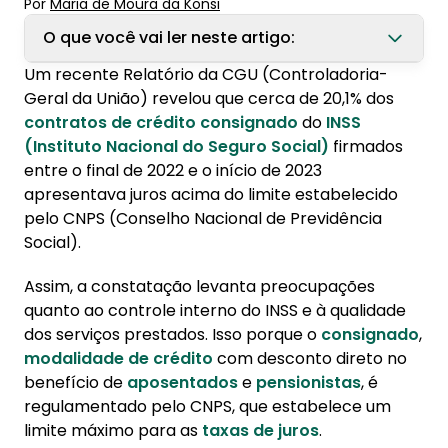
Por
Maria de Moura
 da Konsi
O que você vai ler neste artigo:
Um recente Relatório da CGU (Controladoria-
1. Relatório alega falha no controle interno do
Geral da União) revelou que cerca de 20,1% dos
INSS
contratos de crédito consignado
do
INSS
(Instituto Nacional do Seguro Social)
firmados
2. Como diminuir a taxa de juros de
entre o final de 2022 e o início de 2023
empréstimo consignado?
apresentava juros acima do limite estabelecido
2.1. Renegociação do empréstimo
pelo CNPS (Conselho Nacional de Previdência
consignado
Social).
2.2. Portabilidade do empréstimo
Assim, a constatação levanta preocupações
consignado
quanto ao controle interno do INSS e à qualidade
dos serviços prestados. Isso porque o
consignado
,
modalidade de crédito
com desconto direto no
benefício de
aposentados
e
pensionistas
, é
regulamentado pelo CNPS, que estabelece um
limite máximo para as
taxas de juros
.