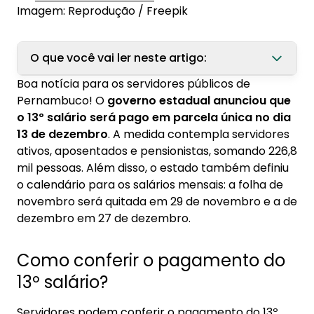
Imagem: Reprodução / Freepik
O que você vai ler neste artigo:
Boa notícia para os servidores públicos de
1. Como conferir o pagamento do 13º salário?
Pernambuco! O
governo estadual anunciou que
1.1. Cadastro online
o 13º salário será pago em parcela única no dia
13 de dezembro
. A medida contempla servidores
1.2. Cadastro presencial
ativos, aposentados e pensionistas, somando 226,8
2. Injeção de R$ 4,2 bilhões na economia
mil pessoas. Além disso, o estado também definiu
o calendário para os salários mensais: a folha de
novembro será quitada em 29 de novembro e a de
dezembro em 27 de dezembro.
Como conferir o pagamento do
13º salário?
Servidores podem conferir o pagamento do 13º