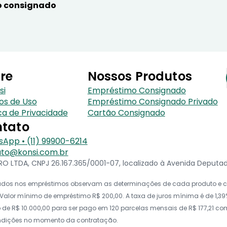
 consignado
re
Nossos Produtos
si
Empréstimo Consignado
os de Uso
Empréstimo Consignado Privado
ica de Privacidade
Cartão Consignado
tato
App • (11) 99900-6214
to@konsi.com.br
 LTDA, CNPJ 26.167.365/0001-07, localizado à Avenida Deputado 
icados nos empréstimos observam as determinações de cada produto e co
alor mínimo de empréstimo R$ 200,00. A taxa de juros mínima é de 1,39%
e R$ 10.000,00 para ser pago em 120 parcelas mensais de R$ 177,21 com t
ondições no momento da contratação.