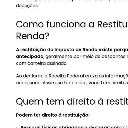
4. Quando recebo a restituição?
deduções.
5. Como recebo a restituição?
Como funciona a Restitu
Renda?
A restituição do Imposto de Renda existe por
antecipada
, geralmente por meio de descontos
com carteira assinada.
Ao declarar, a Receita Federal cruza as informaçõ
necessário. Assim, se for o caso, você tem direito 
Quem tem direito à resti
Podem ter direito à restituição:
Pessoas físicas obrigadas a declarar:
como tr