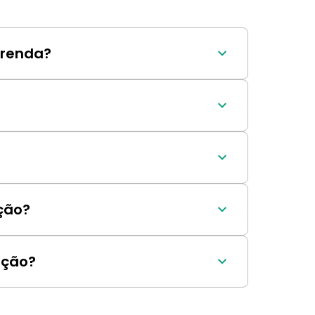
 renda?
os durante o ano fiscal.
vido, conforme a declaração anual do 
do imposto de renda.
ição?
s geralmente ocorre de março a dezembro.
ição?
verificar o status do processamento.