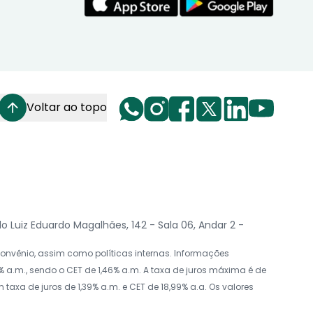
Voltar ao topo
Luiz Eduardo Magalhães, 142 - Sala 06, Andar 2 -
nvênio, assim como políticas internas. Informações
 a.m., sendo o CET de 1,46% a.m. A taxa de juros máxima é de
axa de juros de 1,39% a.m. e CET de 18,99% a.a. Os valores