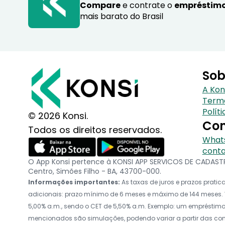
Compare
e contrate o
empréstimo
mais barato do Brasil
Sob
A Kon
Term
Polít
© 2026 Konsi.
Con
Todos os direitos reservados.
Whats
conta
O App Konsi pertence à KONSI APP SERVICOS DE CADASTRO
Centro, Simões Filho - BA, 43700-000.
Informações importantes:
As taxas de juros e prazos prat
adicionais: prazo mínimo de 6 meses e máximo de 144 meses. V
5,00% a.m., sendo o CET de 5,50% a.m. Exemplo: um empréstimo d
mencionados são simulações, podendo variar a partir das c