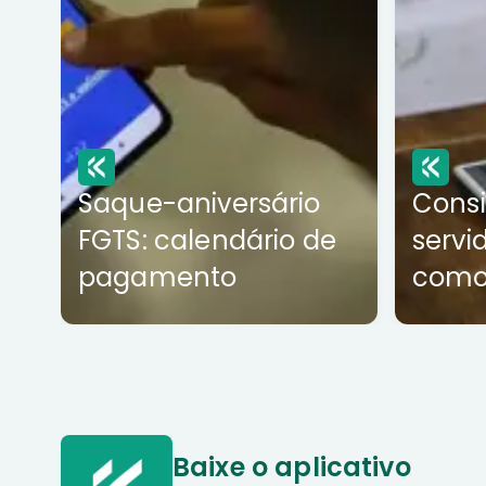
Saque-aniversário
Cons
FGTS: calendário de
servi
pagamento
como
Baixe o aplicativo