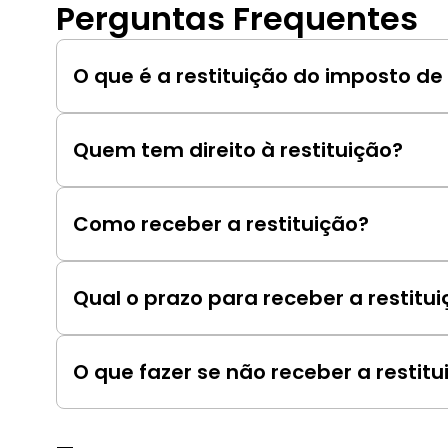
Perguntas Frequentes
O que é a restituição do imposto de
É o reembolso da quantia paga a mais em impost
Quem tem direito à restituição?
Aqueles que pagaram mais impostos do que o de
imposto de renda.
Como receber a restituição?
Informando os dados bancários na declaração 
Qual o prazo para receber a restitu
Varia de acordo com o lote de restituição, ma
O que fazer se não receber a restitu
Entrar em contato com a Receita Federal para 