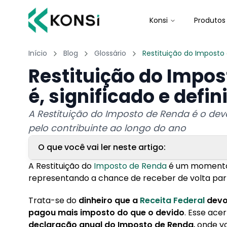
Konsi
Produtos
Início
Blog
Glossário
Restituição do Imposto
Restituição do Impos
é, significado e defin
A Restituição do Imposto de Renda é o dev
pelo contribuinte ao longo do ano
O que você vai ler neste artigo:
A Restituição do
Imposto de Renda
é um momento m
1. Como funciona a Restituição do Imposto de 
representando a chance de receber de volta part
2. Quem tem direito à restituição?
Trata-se do
dinheiro que a
Receita Federal
devol
pagou mais imposto do que o devido
. Esse ace
3. Como consultar a restituição?
declaração anual do Imposto de Renda
, onde v