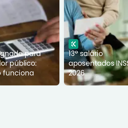
ignado para
13° salário
dor público:
aposentados INS
 funciona
2026