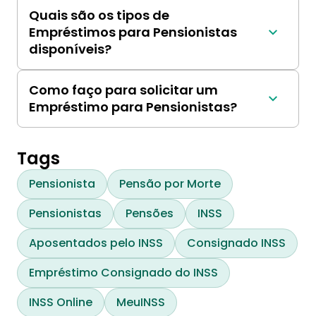
reembolso mais longos, garantia não 
Quais são os tipos de
necessária e acesso a valores mais altos do 
Empréstimos para Pensionistas
que em outros empréstimos para idosos.
disponíveis?
Empréstimos com garantia (com garantia 
como casa ou veículo) e empréstimos não 
Como faço para solicitar um
garantidos (sem garantia).
Empréstimo para Pensionistas?
Você pode solicitar online, por telefone ou em 
uma agência bancária, fornecendo 
documentação como comprovante de renda, 
Tags
extratos bancários e prova de identidade.
Pensionista
Pensão por Morte
Pensionistas
Pensões
INSS
Aposentados pelo INSS
Consignado INSS
Empréstimo Consignado do INSS
INSS Online
MeuINSS