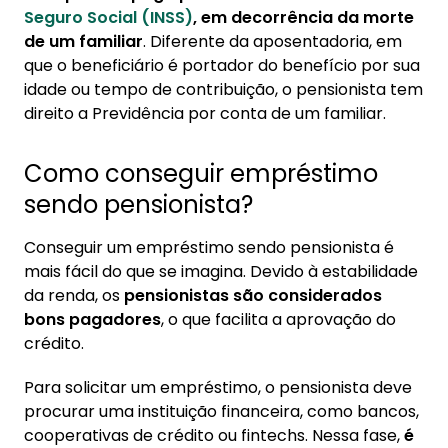
pensionista?
Seguro Social (INSS)
, em decorrência da morte
de um familiar
3. Qual o melhor banco para pensionista
. Diferente da aposentadoria, em
que o beneficiário é portador do benefício por sua
pegar empréstimo?
idade ou tempo de contribuição, o pensionista tem
4. Quanto um pensionista do INSS pode pegar
direito a Previdência por conta de um familiar.
de empréstimo?
Como conseguir empréstimo
sendo pensionista?
Conseguir um empréstimo sendo pensionista é
mais fácil do que se imagina. Devido à estabilidade
da renda, os
pensionistas são considerados
bons pagadores
, o que facilita a aprovação do
crédito.
Para solicitar um empréstimo, o pensionista deve
procurar uma instituição financeira, como bancos,
cooperativas de crédito ou fintechs. Nessa fase,
é