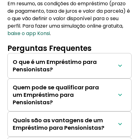
Em resumo, as condições do empréstimo (prazo
de pagamento, taxa de juros e valor da parcela) é
o que vão definir o valor disponível para o seu
perfil. Para fazer uma simulação online gratuita,
baixe o app Konsi
.
Perguntas Frequentes
O que é um Empréstimo para
Pensionistas?
Um empréstimo financeiro criado 
especificamente para atender às 
Quem pode se qualificar para
necessidades de pessoas aposentadas, 
um Empréstimo para
oferecendo taxas de juros competitivas e 
Pensionistas?
prazos de reembolso flexíveis.
Geralmente, pessoas com acima de 60 anos, 
que recebem renda de pensão ou 
Quais são as vantagens de um
aposentadoria.
Empréstimo para Pensionistas?
Taxas de juros mais baixas, prazos de 