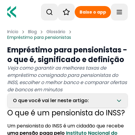
Baixe o app
Toggle
Início
Blog
Glossário
Empréstimo para pensionistas
Empréstimo para pensionistas -
o que é, significado e definição
Veja como garantir as melhores taxas de
empréstimo consignado para pensionistas do
INSS, escolher o melhor banco e comparar ofertas
de bancos em minutos
O que você vai ler neste artigo:
O que é um pensionista do INSS?
1. O que é um pensionista do INSS?
Um pensionista do INSS é um cidadão que recebe
2. Como conseguir empréstimo sendo
uma pensão paga pelo
Instituto Nacional do