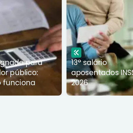
ignado para
13° salário
dor público:
aposentados INS
 funciona
2026