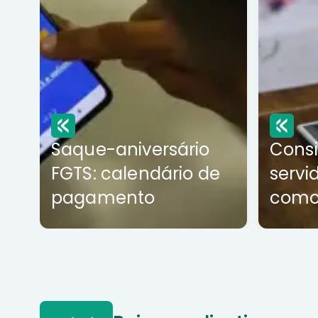
Saque-aniversário
Cons
FGTS: calendário de
servi
pagamento
como