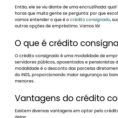
2.1. Taxas de juros menores
Então, ele se viu diante de uma encruzilhada: qua
horas que muita gente se pergunta: por que escol
2.2. Prazos mais longos
vamos entender o que é o
crédito consignado
, s
2.3. Sem consulta ao SPC/Serasa
outras opções de empréstimo. Vamos lá!
2.4. Comparação com outras modalidades d
2.5. Cheque especial
O que é crédito consign
2.6. Cartão de crédito
O crédito consignado é uma modalidade de empr
3. Quando utilizar o crédito consignado
servidores públicos, aposentados e pensionistas d
3.1. Quitação de dívidas com juros mais altos
modalidade é o desconto das parcelas diretamen
do INSS, proporcionando maior segurança ao ban
3.2. Investimento em educação ou saúde
menores.
3.3. Reformas e melhorias no imóvel
Vantagens do crédito c
Existem diversas vantagens em optar pelo crédi
delas: