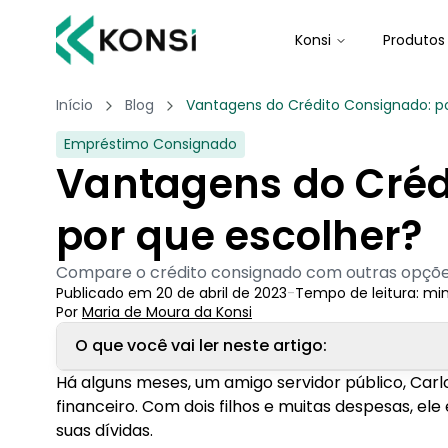
Konsi
Produtos
Início
Blog
Vantagens do Crédito Consignado: p
Empréstimo Consignado
Vantagens do Créd
por que escolher?
Compare o crédito consignado com outras opções
Publicado em
20 de abril de 2023
-
Tempo de leitura:
mi
Por
Maria de Moura
 da Konsi
O que você vai ler neste artigo:
Há alguns meses, um amigo servidor público, Ca
1. O que é crédito consignado
financeiro. Com dois filhos e muitas despesas, ele
suas dívidas.
2. Vantagens do crédito consignado