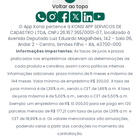
Voltar ao topo
O App Konsi pertence à KONSI APP SERVICOS DE
CADASTRO LTDA, CNPJ 26.167.365/0001-07, localizado à
Avenida Deputado Luiz Eduardo Magalhães, 142 - Sala 06,
Andar 2 - Centro, Simões Filho - BA, 43700-000.
Informações importantes:
As taxas de juros e prazos
praticados nos empréstimos observam as determinações de
cada produto e convênio, assim como políticas internas.
Informações adicionais: prazo mínimo de 6 meses e máximo de
144 meses. Valor mínimo de empréstimo R$ 200,00. A taxa de
juros mínima é de 1,39% a.m., sendo o CET de 1,46% a.m. A taxa
de juros máxima é de 5,00% a.m., sendo o CET de 5,50% a.m.
Exemplo: um empréstimo de R$ 10.000,00 para ser pago em 120
parcelas mensais de R$ 177,21 com taxa de juros de 1,39% a.m. e
CET de 18,99% a.a. Os valores mencionados são simulações,
podendo variar a partir das condições no momento da
contratação.