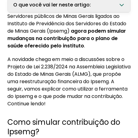
O que você vai ler neste artigo:
Servidores públicos de Minas Gerais ligados ao
1. Como simular contribuição do Ipsemg?
Instituto de Previdência dos Servidores do Estado
de Minas Gerais (Ipsemg)
agora podem simular
2. Confira proposta de mudança na
mudanças na contribuição para o plano de
contribuição
saúde oferecido pelo instituto
.
A novidade chega em meio a discussões sobre o
Projeto de Lei 2.238/2024 na Assembleia Legislativa
do Estado de Minas Gerais (ALMG), que propõe
uma reestruturação financeira do Ipsemg. A
seguir, vamos explicar como utilizar a ferramenta
do Ipsemg e o que pode mudar na contribuição.
Continue lendo!
Como simular contribuição do
Ipsemg?