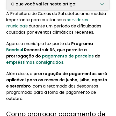
O que você vai ler neste artigo:
A Prefeitura de Caxias do Sul adotou uma medida
1. Como prorrogar pagamento de
importante para auxiliar seus
servidores
empréstimo consignado?
municipais
durante um período de dificuldades
causadas por eventos climáticos recentes.
2. Conheça o programa Reconstruir RS
Agora, o município faz parte do
Programa
Banrisul
Reconstruir RS, que permite a
prorrogação do
pagamento de parcelas
de
empréstimos consignados
.
Além disso, a
prorrogação de pagamentos será
aplicável para os meses de junho, julho, agosto
e setembro
, com a retomada dos descontos
programada para a folha de pagamento de
outubro.
Como prorrogar pagamento de