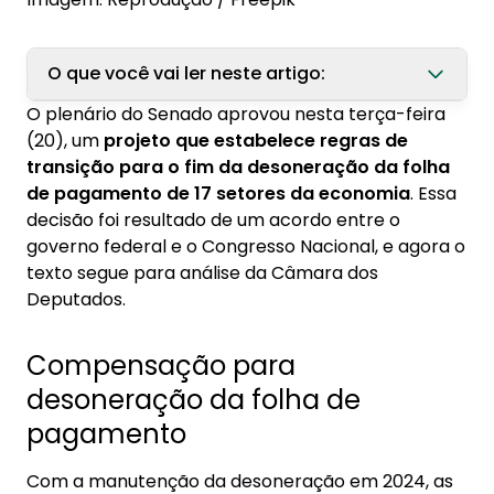
O que você vai ler neste artigo:
O plenário do Senado aprovou nesta terça-feira
1. Compensação para desoneração da folha
(20), um
projeto que estabelece regras de
de pagamento
transição para o fim da desoneração da folha
de pagamento de 17 setores da economia
. Essa
2. Medidas de compensação
decisão foi resultado de um acordo entre o
3. Próximos passos
governo federal e o Congresso Nacional, e agora o
texto segue para análise da Câmara dos
Deputados.
Compensação para
desoneração da folha de
pagamento
Com a manutenção da desoneração em 2024, as