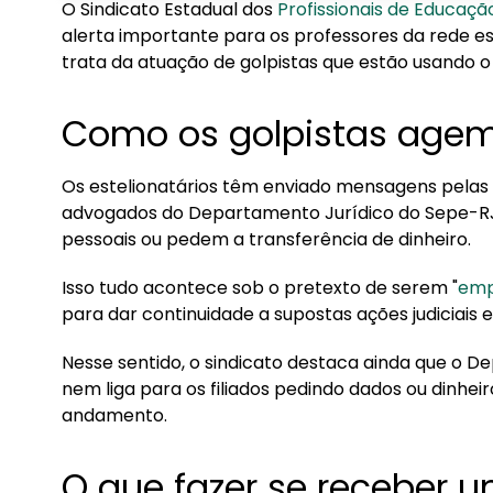
O Sindicato Estadual dos
Profissionais de Educaçã
1. Como os golpistas agem?
alerta importante para os professores da rede est
trata da atuação de golpistas que estão usando o
2. O que fazer se receber um contato suspeito
Como os golpistas age
Os estelionatários têm enviado mensagens pelas 
advogados do Departamento Jurídico do Sepe-RJ.
pessoais ou pedem a transferência de dinheiro.
Isso tudo acontece sob o pretexto de serem "
emp
para dar continuidade a supostas ações judiciai
Nesse sentido, o sindicato destaca ainda que o 
nem liga para os filiados pedindo dados ou dinheir
andamento.
O que fazer se receber 