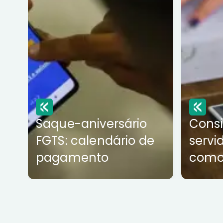
Saque-aniversário
Cons
FGTS: calendário de
servi
pagamento
como