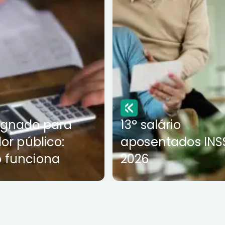
ignado para
13° salário
dor público:
aposentados INS
 funciona
2026