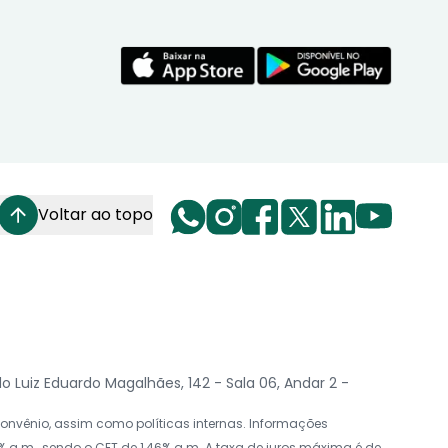
Voltar ao topo
Luiz Eduardo Magalhães, 142 - Sala 06, Andar 2 -
nvênio, assim como políticas internas. Informações
 a.m., sendo o CET de 1,46% a.m. A taxa de juros máxima é de