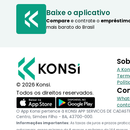
Baixe o aplicativo
Compare
e contrate o
empréstimo
mais barato do Brasil
Sob
A Kon
Term
Polít
© 2026 Konsi.
Con
Todos os direitos reservados.
Whats
conta
O App Konsi pertence à KONSI APP SERVICOS DE CADASTRO
Centro, Simões Filho - BA, 43700-000.
Informações importantes:
As taxas de juros e prazos prat
adicionais: prazo mínimo de 6 meses e máximo de 144 meses. V