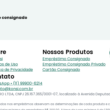
 consignado
re
Nossos Produtos
si
Empréstimo Consignado
os de Uso
Empréstimo Consignado Privado
ica de Privacidade
Cartão Consignado
tato
App • (11) 99900-6214
to@konsi.com.br
 LTDA, CNPJ 26.167.365/0001-07, localizado à Avenida Deputado 
icados nos empréstimos observam as determinações de cada produto e co
alor mínimo de empréstimo R$ 200,00. A taxa de juros mínima é de 1,39%