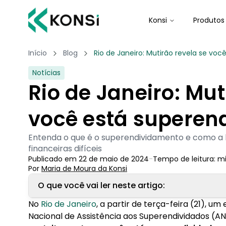
Konsi
Produtos
Início
Blog
Rio de Janeiro: Mutirão revela se vo
Notícias
Rio de Janeiro: Mut
você está superen
Entenda o que é o superendividamento e como a l
financeiras difíceis
Publicado em
22 de maio de 2024
-
Tempo de leitura:
m
Por
Maria de Moura
 da Konsi
O que você vai ler neste artigo:
No
Rio de Janeiro
, a partir de terça-feira (21), u
1. Como descobrir se está superendividado?
Nacional de Assistência aos Superendividados (A