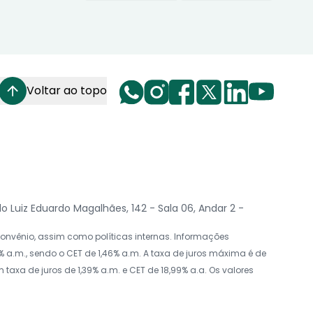
Voltar ao topo
Luiz Eduardo Magalhães, 142 - Sala 06, Andar 2 -
nvênio, assim como políticas internas. Informações
 a.m., sendo o CET de 1,46% a.m. A taxa de juros máxima é de
axa de juros de 1,39% a.m. e CET de 18,99% a.a. Os valores