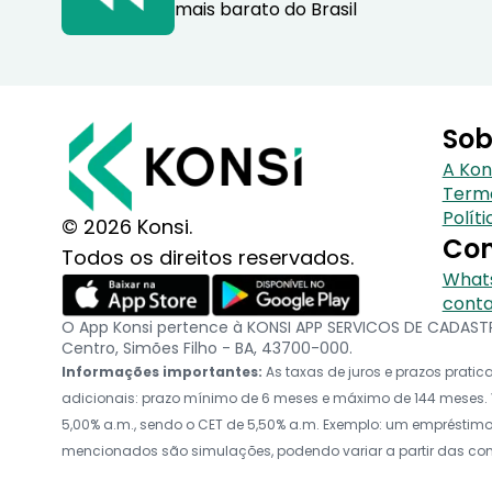
mais barato do Brasil
Sob
A Kon
Term
Polít
© 2026 Konsi.
Con
Todos os direitos reservados.
Whats
conta
O App Konsi pertence à KONSI APP SERVICOS DE CADASTRO
Centro, Simões Filho - BA, 43700-000.
Informações importantes:
As taxas de juros e prazos prat
adicionais: prazo mínimo de 6 meses e máximo de 144 meses. V
5,00% a.m., sendo o CET de 5,50% a.m. Exemplo: um empréstimo d
mencionados são simulações, podendo variar a partir das c