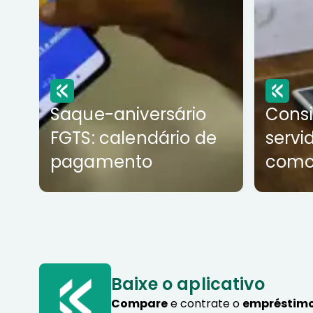
Saque-aniversário
Cons
FGTS: calendário de
servi
pagamento
como
Baixe o aplicativo
Compare
e contrate o
empréstimo