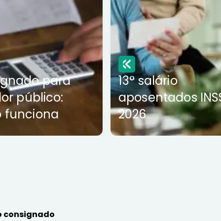
ignado para
13° salário
dor público:
aposentados INS
 funciona
2026
 consignado