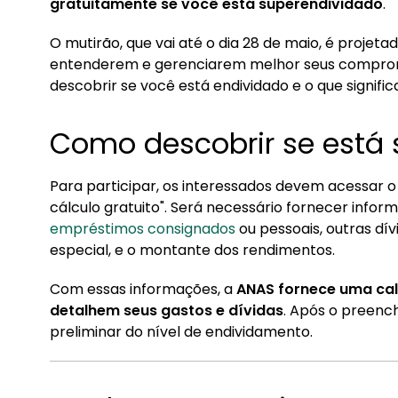
gratuitamente se você está superendividado
.
2. Conheça a Konsi
O mutirão, que vai até o dia 28 de maio, é projet
3. O que significa estar superendividado?
entenderem e gerenciarem melhor seus compromis
4. Como a legislação apoia o superendividado?
descobrir se você está endividado e o que signifi
Como descobrir se está
Para participar, os interessados devem acessar 
cálculo gratuito". Será necessário fornecer inf
empréstimos consignados
ou pessoais, outras dí
especial, e o montante dos rendimentos.
Com essas informações, a
ANAS fornece uma cal
detalhem seus gastos e dívidas
. Após o preenc
preliminar do nível de endividamento.