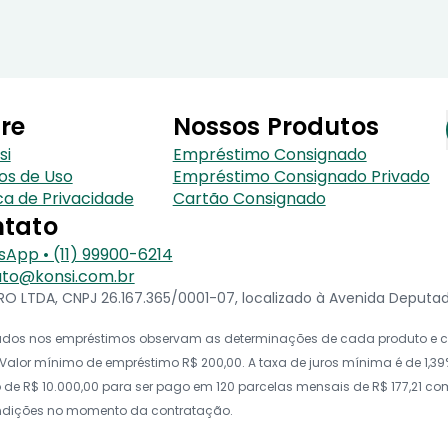
re
Nossos Produtos
si
Empréstimo Consignado
os de Uso
Empréstimo Consignado Privado
ica de Privacidade
Cartão Consignado
tato
App • (11) 99900-6214
to@konsi.com.br
 LTDA, CNPJ 26.167.365/0001-07, localizado à Avenida Deputado 
icados nos empréstimos observam as determinações de cada produto e co
alor mínimo de empréstimo R$ 200,00. A taxa de juros mínima é de 1,39%
e R$ 10.000,00 para ser pago em 120 parcelas mensais de R$ 177,21 com t
ondições no momento da contratação.