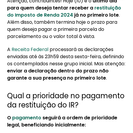
Atenção, contribuintes! Hoje (10) é o
último dia
1. Qual a prioridade no pagamento da
para quem deseja tentar receber a
restituição
restituição do IR?
do Imposto de Renda 2024
já no primeiro lote
.
Além disso, também termina hoje o prazo para
2. Confira o calendário da restituição do
quem deseja pagar a primeira parcela do
Imposto de Renda
parcelamento ou o valor total à vista.
3. Como saber se você está no 1º lote?
A
Receita Federal
processará as declarações
3.1. Dicas para aumentar suas chances
enviadas até às 23h59 desta sexta-feira, definindo
3.2. Ainda tem dúvidas?
os contemplados nesse grupo inicial. Mas atenção:
enviar a declaração dentro do prazo não
garante a sua presença no primeiro lote
.
Qual a prioridade no pagamento
da restituição do IR?
O
pagamento
seguirá a ordem de prioridade
legal, beneficiando inicialmente: