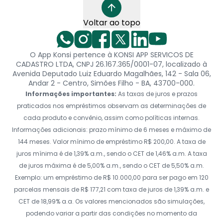
Voltar ao topo
O App Konsi pertence à KONSI APP SERVICOS DE
CADASTRO LTDA, CNPJ 26.167.365/0001-07, localizado à
Avenida Deputado Luiz Eduardo Magalhães, 142 - Sala 06,
Andar 2 - Centro, Simões Filho - BA, 43700-000.
Informações importantes:
As taxas de juros e prazos
praticados nos empréstimos observam as determinações de
cada produto e convênio, assim como políticas internas.
Informações adicionais: prazo mínimo de 6 meses e máximo de
144 meses. Valor mínimo de empréstimo R$ 200,00. A taxa de
juros mínima é de 1,39% a.m., sendo o CET de 1,46% a.m. A taxa
de juros máxima é de 5,00% a.m., sendo o CET de 5,50% a.m.
Exemplo: um empréstimo de R$ 10.000,00 para ser pago em 120
parcelas mensais de R$ 177,21 com taxa de juros de 1,39% a.m. e
CET de 18,99% a.a. Os valores mencionados são simulações,
podendo variar a partir das condições no momento da