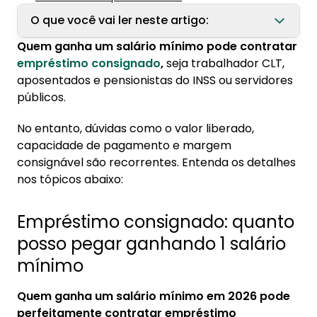
O que você vai ler neste artigo:
Quem ganha um salário mínimo pode contratar
1. Empréstimo consignado: quanto posso
empréstimo consignado
,
seja trabalhador CLT,
pegar ganhando 1 salário mínimo
aposentados e pensionistas do INSS ou servidores
1.1. Margem consignável no salário mínimo
públicos.
1.2. Como consultar a margem consignável
No entanto, dúvidas como o valor liberado,
1.3. Qual a margem consignável?
capacidade de pagamento e margem
consignável são recorrentes. Entenda os detalhes
1.4. Valor total do empréstimo
nos tópicos abaixo:
2. Diferença entre margem para empréstimo
e cartão consignado
Empréstimo consignado: quanto
2.1. Margem do cartão consignado
posso pegar ganhando 1 salário
3. Simulador de empréstimo: calcule o crédito
mínimo
consignado
Quem ganha um salário mínimo em 2026 pode
4. Empréstimo consignado vale a pena para
perfeitamente contratar empréstimo