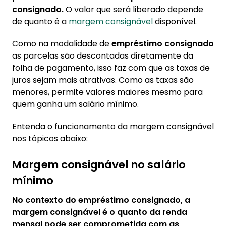
quem ganha salário mínimo?
consignado.
O valor que será liberado depende
4.1. Dicas para fazer empréstimo
de quanto é a
margem consignável
disponível.
consignado
Como na modalidade de
empréstimo consignado
5. Taxa de endividamento aceitável
as parcelas são descontadas diretamente da
folha de pagamento, isso faz com que as taxas de
juros sejam mais atrativas. Como as taxas são
menores, permite valores maiores mesmo para
quem ganha um salário mínimo.
Entenda o funcionamento da margem consignável
nos tópicos abaixo:
Margem consignável no salário
mínimo
No contexto do empréstimo consignado, a
margem consignável é o quanto da renda
mensal pode ser comprometida com as