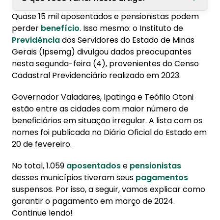
Quase 15 mil aposentados e pensionistas podem
1. Entenda o calendário de regularização
perder
benefício
. Isso mesmo: o Instituto de
Previdência
dos Servidores do Estado de Minas
2. Saiba como garantir o pagamento do INSS
Gerais (Ipsemg) divulgou dados preocupantes
para aposentados e pensionistas
nesta segunda-feira (4), provenientes do Censo
3. Como funciona o Censo Previdenciário?
Cadastral Previdenciário realizado em 2023.
Governador Valadares, Ipatinga e Teófilo Otoni
estão entre as cidades com maior número de
beneficiários em situação irregular. A lista com os
nomes foi publicada no Diário Oficial do Estado em
20 de fevereiro.
No total, 1.059
aposentados
e
pensionistas
desses municípios tiveram seus
pagamentos
suspensos. Por isso, a seguir, vamos explicar como
garantir o pagamento em março de 2024.
Continue lendo!