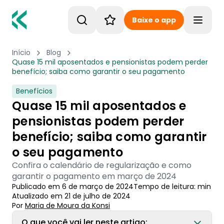
Baixe o app
Toggle
Início
Blog
Quase 15 mil aposentados e pensionistas podem perder
benefício; saiba como garantir o seu pagamento
Benefícios
Quase 15 mil aposentados e
pensionistas podem perder
benefício; saiba como garantir
o seu pagamento
Confira o calendário de regularização e como
garantir o pagamento em março de 2024
Publicado em
6 de março de 2024
Tempo de leitura:
min
Atualizado em
21 de julho de 2024
Por
Maria de Moura
 da Konsi
O que você vai ler neste artigo: