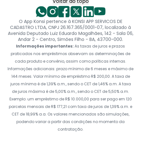
Voltar ao topo
O App Konsi pertence à KONSI APP SERVICOS DE
CADASTRO LTDA, CNPJ 26.167.365/0001-07, localizado à
Avenida Deputado Luiz Eduardo Magalhães, 142 - Sala 06,
Andar 2 - Centro, Simões Filho - BA, 43700-000.
Informações importantes:
As taxas de juros e prazos
praticados nos empréstimos observam as determinações de
cada produto e convênio, assim como políticas internas.
Informações adicionais: prazo mínimo de 6 meses e máximo de
144 meses. Valor mínimo de empréstimo R$ 200,00. A taxa de
juros mínima é de 1,39% a.m., sendo o CET de 1,46% a.m. A taxa
de juros máxima é de 5,00% a.m., sendo o CET de 5,50% a.m.
Exemplo: um empréstimo de R$ 10.000,00 para ser pago em 120
parcelas mensais de R$ 177,21 com taxa de juros de 1,39% a.m. e
CET de 18,99% a.a. Os valores mencionados são simulações,
podendo variar a partir das condições no momento da
contratação.