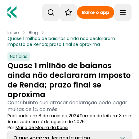
Baixe o app
Toggle
Início
Blog
Quase 1 milhão de baianos ainda não declararam
Imposto de Renda; prazo final se aproxima
Notícias
Quase 1 milhão de baianos
ainda não declararam Imposto
de Renda; prazo final se
aproxima
Contribuinte que atrasar declaração pode pagar
multas de 1% ao mês
Publicado em
8 de maio de 2024
Tempo de leitura:
3
min
Atualizado em
7 de agosto de 2026
Por
Maria de Moura
 da Konsi
O que você vai ler neste artigo: