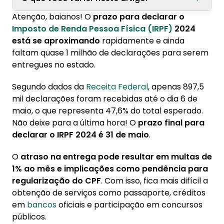
Atenção, baianos! O
prazo para declarar o
1. Como declarar o Imposto de Renda em
Imposto de Renda Pessoa Física (IRPF)
2024
2024?
está se aproximando
rapidamente e ainda
1.1. 1. Organize seus documentos:
faltam quase 1 milhão de declarações para serem
entregues no estado.
1.2. 2. Utilize o programa da Receita Federal:
1.3. 3. Preencha com atenção:
Segundo dados da
Receita Federal
, apenas 897,5
mil declarações foram recebidas até o dia 6 de
1.4. 4. Revise e envie:
maio, o que representa 47,6% do total esperado.
1.5. 5. Acompanhe o status:
Não deixe para a última hora! O
prazo final para
declarar o IRPF 2024 é 31 de maio
.
O
atraso na entrega pode resultar em multas de
1% ao mês e implicações como pendência para
regularização do CPF
. Com isso, fica mais difícil a
obtenção de serviços como passaporte, créditos
em
bancos
oficiais e participação em concursos
públicos.