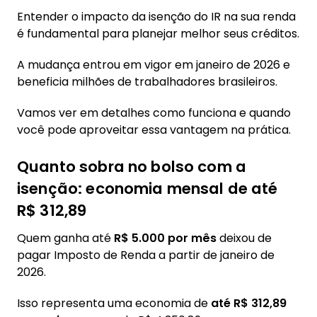
líquida para calcular o limite
Entender o impacto da isenção do IR na sua renda
2.3. Veja quanto você pode pegar em
é fundamental para planejar melhor seus créditos.
consignado após desconto do IRPF
A mudança entrou em vigor em janeiro de 2026 e
3. Minha margem de empréstimo aumentou
beneficia milhões de trabalhadores brasileiros.
com a isenção do IR? Como saber o valor
exato?
Vamos ver em detalhes como funciona e quando
3.1. Para trabalhadores CLT: consulta pela
você pode aproveitar essa vantagem na prática.
Carteira de Trabalho Digital
Quanto sobra no bolso com a
3.2. Para aposentados e pensionistas INSS:
verificação pelo app Meu INSS
isenção: economia mensal de até
3.3. Para servidores públicos: como
R$ 312,89
consultar no SIGEPE
Quem ganha até
R$ 5.000 por mês
deixou de
4. Vale a pena contratar empréstimo
pagar Imposto de Renda a partir de janeiro de
consignado com a nova margem de 2026?
2026.
4.1. Vantagens de usar a margem liberada
Isso representa uma economia de
até R$ 312,89
pela isenção do IR