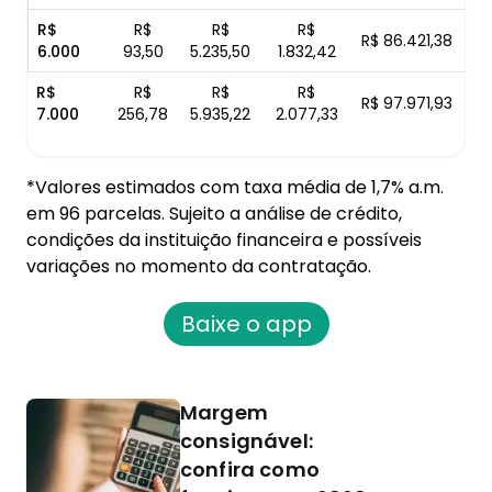
R$
R$
R$
R$
R$ 86.421,38
6.000
93,50
5.235,50
1.832,42
R$
R$
R$
R$
R$ 97.971,93
7.000
256,78
5.935,22
2.077,33
*Valores estimados com taxa média de 1,7% a.m.
em 96 parcelas. Sujeito a análise de crédito,
condições da instituição financeira e possíveis
variações no momento da contratação.
Baixe o app
Margem
consignável:
confira como