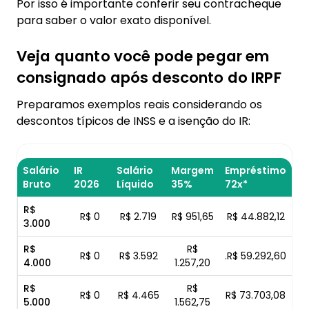
Por isso é importante conferir seu contracheque
para saber o valor exato disponível.
Veja quanto você pode pegar em
consignado após desconto do IRPF
Preparamos exemplos reais considerando os
descontos típicos de INSS e a isenção do IR:
Salário
IR
Salário
Margem
Empréstimo
Bruto
2026
Líquido
35%
72x*
R$
R$ 0
R$ 2.719
R$ 951,65
R$ 44.882,12
3.000
R$
R$
R$ 0
R$ 3.592
.R$ 59.292,60
4.000
1.257,20
R$
R$
R$ 0
R$ 4.465
R$ 73.703,08
5.000
1.562,75