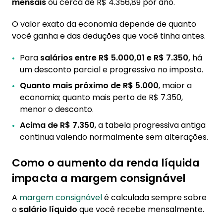
mensais
ou cerca de R$ 4.356,89 por ano.
4.2. Quando esperar para juntar margem do
reajuste salarial + isenção IR
O valor exato da economia depende de quanto
você ganha e das deduções que você tinha antes.
Para
salários entre R$ 5.000,01 e R$ 7.350,
há
um desconto parcial e progressivo no imposto.
Quanto mais próximo de R$ 5.000
, maior a
economia; quanto mais perto de R$ 7.350,
menor o desconto.
Acima de R$ 7.350
, a tabela progressiva antiga
continua valendo normalmente sem alterações.
Como o aumento da renda líquida
impacta a margem consignável
A
margem consignável
é calculada sempre sobre
o
salário líquido
que você recebe mensalmente.