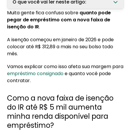
O que você vai ler neste artigo:
Muita gente fica confusa sobre
quanto pode
1. Como a nova faixa de isenção do IR até R$ 5
pegar de empréstimo com a nova faixa de
mil aumenta minha renda disponível para
isenção do IR
.
empréstimo?
A isenção começou em janeiro de 2026 e pode
1.1. Quanto sobra no bolso com a isenção:
colocar até R$ 312,89 a mais no seu bolso todo
economia mensal de até R$ 312,89
mês.
1.2. Como o aumento da renda líquida
impacta a margem consignável
Vamos explicar como isso afeta sua margem para
1.3. Isenção vale desde janeiro de 2026:
empréstimo consignado
e quanto você pode
quando posso usar na prática?
contratar.
2. Quanto posso pegar de empréstimo
Como a nova faixa de isenção
consignado com salário de R$ 5 mil em 2026?
do IR até R$ 5 mil aumenta
2.1. Cálculo da margem consignável: 35% do
minha renda disponível para
salário líquido (R$ 1.750)
empréstimo?
2.2. Diferença entre renda bruta e renda