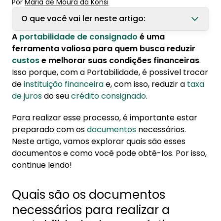
Por
Maria de Moura
 da Konsi
O que você vai ler neste artigo:
A
portabilidade de consignado
é uma
1. Quais são os documentos necessários para
ferramenta valiosa para quem busca reduzir
realizar a portabilidade do empréstimo
custos
e melhorar suas condições financeiras
.
consignado?
Isso porque, com a Portabilidade, é possível trocar
de
instituição financeira
e, com isso, reduzir a
taxa
2. Como obter os documentos?
de juros
do seu
crédito consignado
.
Para realizar esse processo, é importante estar
preparado com os
documentos
necessários.
Neste artigo, vamos explorar quais são esses
documentos e como você pode obtê-los. Por isso,
continue lendo!
Quais são os documentos
necessários para realizar a