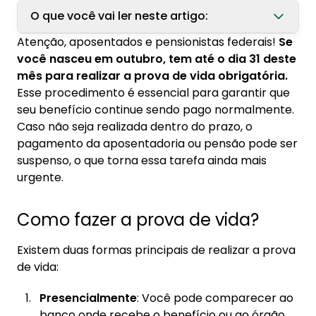
O que você vai ler neste artigo:
Atenção, aposentados e pensionistas federais!
Se
1. Como fazer a prova de vida?
você nasceu em outubro, tem até o dia 31 deste
mês para realizar a prova de vida obrigatória.
2. Por que a prova de vida é importante?
Esse procedimento é essencial para garantir que
3. E se eu não conseguir realizar a prova de
seu benefício continue sendo pago normalmente.
vida?
Caso não seja realizada dentro do prazo, o
pagamento da aposentadoria ou pensão pode ser
suspenso, o que torna essa tarefa ainda mais
urgente.
Como fazer a prova de vida?
Existem duas formas principais de realizar a prova
de vida:
Presencialmente
: Você pode comparecer ao
banco onde recebe o benefício ou ao órgão