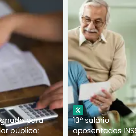
ignado para
13° salário
dor público:
aposentados INS