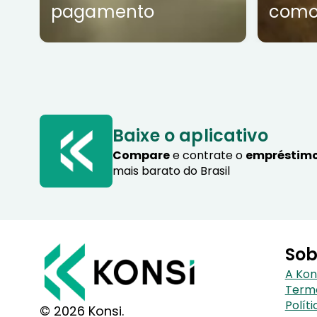
pagamento
como
Baixe o aplicativo
Compare
e contrate o
empréstimo
mais barato do Brasil
Sob
A Kon
Term
Polít
© 2026 Konsi.