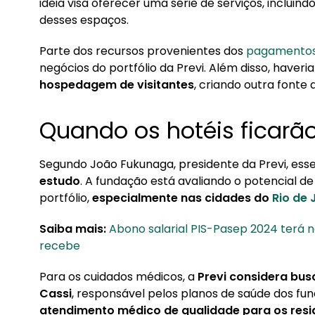
ideia visa oferecer uma série de serviços, inclui
2. Previ no sistema previdenciário brasileiro
desses espaços.
Parte dos recursos provenientes dos
pagamento
negócios do portfólio da Previ. Além disso, haveri
hospedagem de visitantes
, criando outra fonte 
Quando os hotéis ficarão
Segundo João Fukunaga, presidente da Previ, ess
estudo
. A fundação está avaliando o potencial d
portfólio,
especialmente nas cidades do
Rio de 
Saiba mais:
Abono salarial PIS-Pasep 2024 terá
recebe
Para os cuidados médicos, a
Previ considera bu
Cassi
, responsável pelos planos de saúde dos fu
atendimento médico de qualidade para os resid