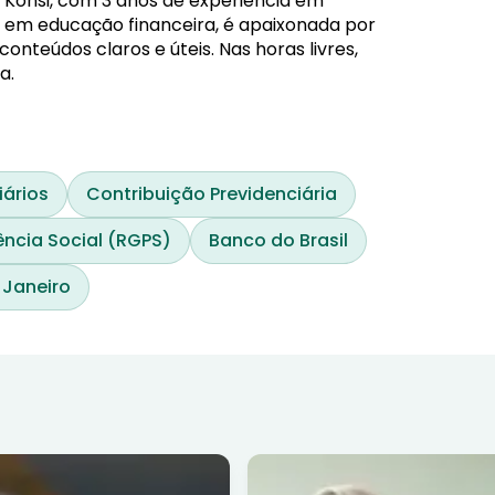
 Konsi, com 3 anos de experiência em
da em educação financeira, é apaixonada por
nteúdos claros e úteis. Nas horas livres,
a.
iários
Contribuição Previdenciária
ência Social (RGPS)
Banco do Brasil
 Janeiro