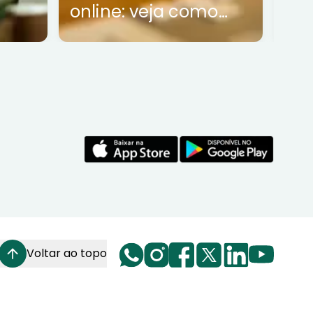
online: veja como
funciona
Voltar ao topo