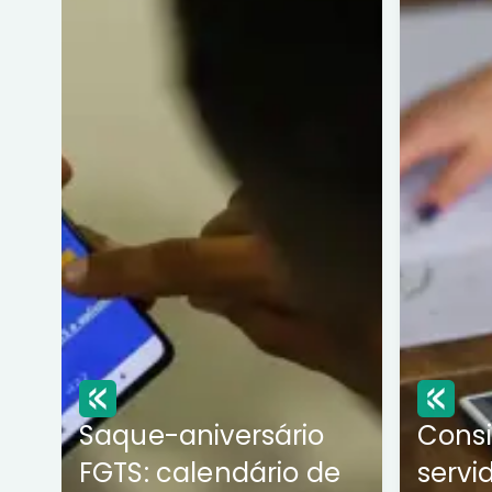
Saque-aniversário
Cons
FGTS: calendário de
servi