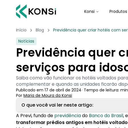
Konsi
Produtos
Início
Blog
Previdência quer criar hotéis com ser
Notícias
Previdência quer c
serviços para idos
Saiba como vão funcionar os hotéis voltados par
complementar e quando as unidades ficarão disp
Publicado em
17 de abril de 2024
-
Tempo de leitura:
min
Por
Maria de Moura
 da Konsi
O que você vai ler neste artigo:
A Previ, fundo de
previdência
do
Banco do Brasil
, 
1. Quando os hotéis ficarão disponíveis?
transformar prédios antigos em hotéis voltad