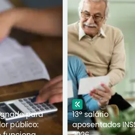
ignado para
13° salário
dor público:
aposentados INS
 funciona
2026