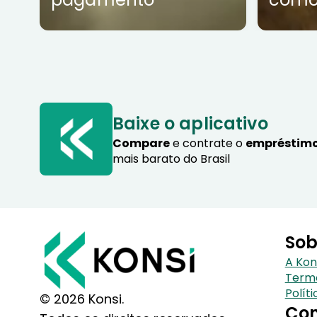
Baixe o aplicativo
Compare
e contrate o
empréstimo
mais barato do Brasil
Sob
A Kon
Term
Polít
© 2026 Konsi.
Con