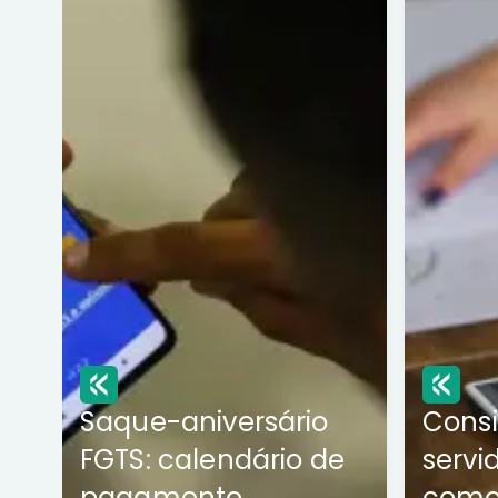
Saque-aniversário
Cons
FGTS: calendário de
servi
pagamento
como