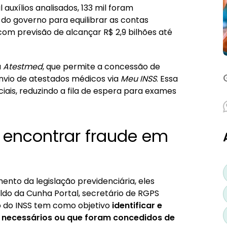
m benefícios
 auxílios analisados, 133 mil foram
 do governo para equilibrar as contas
o?
 com previsão de alcançar R$ 2,9 bilhões até
a
Atestmed
, que permite a concessão de
nvio de atestados médicos via
Meu INSS
. Essa
iais, reduzindo a fila de espera para exames
a encontrar fraude em
ento da legislação previdenciária, eles
do da Cunha Portal, secretário de RGPS
no do INSS tem como objetivo
identificar e
s necessários ou que foram concedidos de