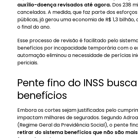
1. Pente fino do INSS busca encontrar fraude e
auxílio-doença revisados até agora.
Dos 238 mil
cancelados. A medida, que faz parte dos esforços
2. Como saber se meu benefício INSS foi cortad
públicas, já gerou uma economia de R$ 1,3 bilhão,
o final do ano.
Esse processo de revisão é facilitado pelo sistem
benefícios por incapacidade temporária com o e
automação eliminou a necessidade de perícias inic
periciais.
Pente fino do INSS busc
benefícios
Embora os cortes sejam justificados pelo cumprim
impactam milhares de segurados. Segundo Adroal
(Regime Geral da Previdência Social), o pente fi
retirar do sistema benefícios que não são mai