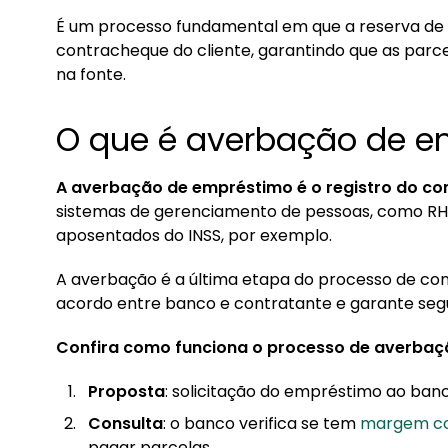
2.1. Posso cancelar o empréstimo depois que 
É um processo fundamental em que a reserva de 
contracheque do cliente, garantindo que as pa
2.2. Quanto tempo demora para receber apó
na fonte.
3. Como ver se o consignado foi averbado?
3.1. Averbação do consignado foi negado: o qu
O que é averbação de e
4. O que é desaverbação?
A averbação de empréstimo é o registro do con
4.1. Quando ocorre a desaverbação?
sistemas de gerenciamento de pessoas, como RH
aposentados do INSS, por exemplo.
5. Relação da maciça INSS e averbação de con
A averbação é a última etapa do processo de con
acordo entre banco e contratante e garante segu
Confira como funciona o processo de averbaç
Proposta
: solicitação do empréstimo ao banc
Consulta
: o banco verifica se tem
margem co
pagar parcelas.