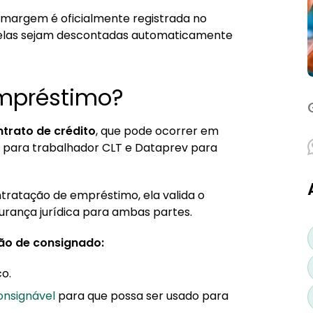
foi averbado?
margem é oficialmente registrada no
rcelas sejam descontadas automaticamente
s a averbação?
e fazer?
mpréstimo?
trato de crédito
, que pode ocorrer em
 para trabalhador CLT e Dataprev para
signado
tratação de empréstimo, ela valida o
rança jurídica para ambas partes.
ão de consignado:
o.
nsignável
para que possa ser usado para