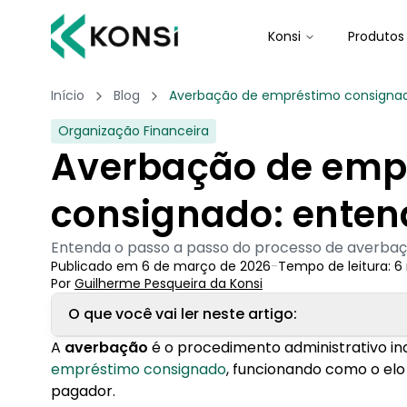
Konsi
Produtos
Início
Blog
Averbação de empréstimo consignad
Organização Financeira
Averbação de emp
consignado: enten
Entenda o passo a passo do processo de averbaç
Publicado em
6 de março de 2026
-
Tempo de leitura:
6
Por
Guilherme Pesqueira
 da Konsi
O que você vai ler neste artigo:
A
averbação
é o procedimento administrativo i
1. O que é averbação de empréstimo?
empréstimo consignado
, funcionando como o elo f
pagador.
2. Quanto tempo demora a averbação de cons