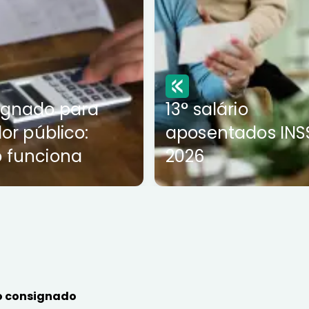
ignado para
13° salário
dor público:
aposentados INS
 funciona
2026
 consignado