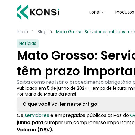
Konsi
Produtos
Início
Blog
Mato Grosso: Servidores públicos tê
Notícias
Mato Grosso: Servi
têm prazo importa
Saiba como realizar o procedimento obrigatório p
Publicado em
5 de junho de 2024
-
Tempo de leitura:
mi
Por
Maria de Moura
 da Konsi
O que você vai ler neste artigo:
Os
servidores
e empregados públicos ativos do
G
1. Como enviar a declaração?
junho
para cumprir um compromisso importante
Valores (DBV).
2. Conheça a Konsi