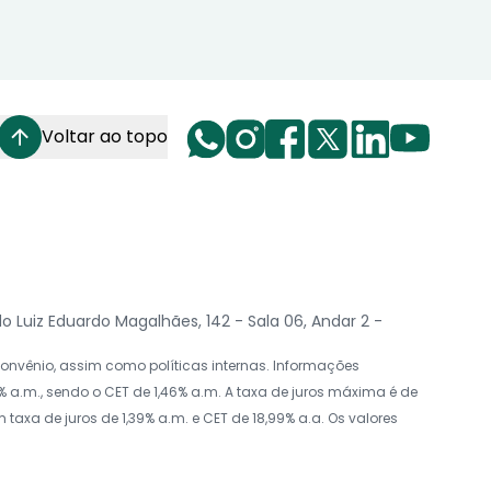
Voltar ao topo
Luiz Eduardo Magalhães, 142 - Sala 06, Andar 2 -
nvênio, assim como políticas internas. Informações
 a.m., sendo o CET de 1,46% a.m. A taxa de juros máxima é de
axa de juros de 1,39% a.m. e CET de 18,99% a.a. Os valores