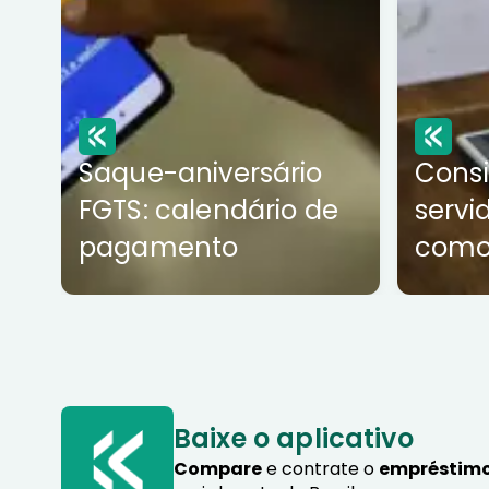
Saque-aniversário
Cons
FGTS: calendário de
servi
pagamento
como
Baixe o aplicativo
Compare
e contrate o
empréstimo