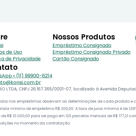
re
Nossos Produtos
si
Empréstimo Consignado
os de Uso
Empréstimo Consignado Privado
ica de Privacidade
Cartão Consignado
tato
App • (11) 99900-6214
to@konsi.com.br
 LTDA, CNPJ 26.167.365/0001-07, localizado à Avenida Deputado 
icados nos empréstimos observam as determinações de cada produto e co
alor mínimo de empréstimo R$ 200,00. A taxa de juros mínima é de 1,39%
e R$ 10.000,00 para ser pago em 120 parcelas mensais de R$ 177,21 com t
ondições no momento da contratação.