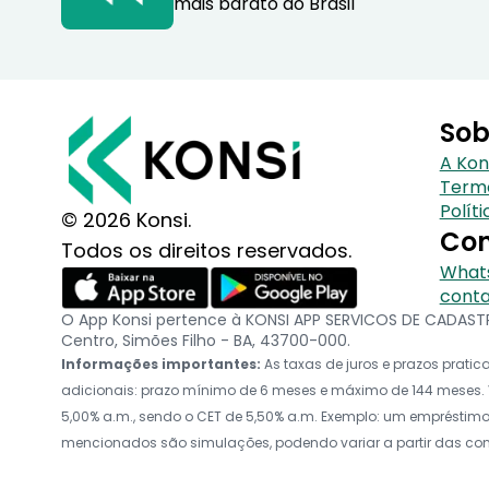
mais barato do Brasil
Sob
A Kon
Term
Polít
© 2026 Konsi.
Con
Todos os direitos reservados.
Whats
conta
O App Konsi pertence à KONSI APP SERVICOS DE CADASTRO
Centro, Simões Filho - BA, 43700-000.
Informações importantes:
As taxas de juros e prazos prat
adicionais: prazo mínimo de 6 meses e máximo de 144 meses. V
5,00% a.m., sendo o CET de 5,50% a.m. Exemplo: um empréstimo d
mencionados são simulações, podendo variar a partir das c