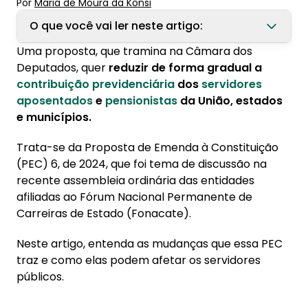
Por
Maria de Moura
 da Konsi
O que você vai ler neste artigo:
Uma proposta, que tramina na Câmara dos
1. Entenda as mudanças que a PEC propõe na
Deputados, quer
reduzir de forma gradual a
contribuição previdenciária para servidores
contribuição previdenciária
dos
servidores
aposentados
e
pensionistas
da União, estados
2. Previsão para tramitação
e municípios.
3. Como funciona a contribuição
Trata-se da Proposta de Emenda à Constituição
previdenciária para servidor público?
(PEC) 6, de 2024, que foi tema de discussão na
recente assembleia ordinária das entidades
afiliadas ao Fórum Nacional Permanente de
Carreiras de Estado (Fonacate).
Neste artigo, entenda as mudanças que essa PEC
traz e como elas podem afetar os servidores
públicos.