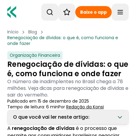
Baixe o app
Toggle
Início
Blog
Renegociação de dívidas: o que é, como funciona e
onde fazer
Organização Financeira
Renegociação de dívidas: o que
é, como funciona e onde fazer
O número de inadimplentes no Brasil chega a 78
milhões. Veja dicas para renegociação de dívidas e
sair do vermelho.
Publicado em
15 de dezembro de 2025
Tempo de leitura:
6
min
Por
Redação
 da Konsi
O que você vai ler neste artigo:
A
renegociação de dívidas
é o processo que
1. O que é a renegociação de dívidas?
permite aos consumidores brasileiros negociar