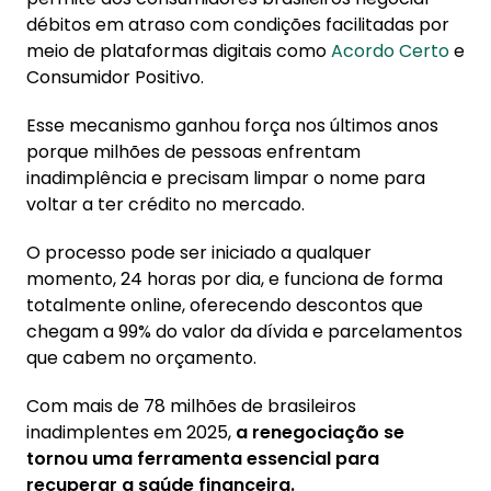
débitos em atraso com condições facilitadas por
2. Por que renegociar dívidas é tão
meio de plataformas digitais como
Acordo Certo
e
importante?
Consumidor Positivo.
3. Como funciona a renegociação de dívidas?
Esse mecanismo ganhou força nos últimos anos
4. Onde fazer a renegociação de dívidas?
porque milhões de pessoas enfrentam
inadimplência e precisam limpar o nome para
5. Conclusão
voltar a ter crédito no mercado.
O processo pode ser iniciado a qualquer
momento, 24 horas por dia, e funciona de forma
totalmente online, oferecendo descontos que
chegam a 99% do valor da dívida e parcelamentos
que cabem no orçamento.
Com mais de 78 milhões de brasileiros
inadimplentes em 2025,
a renegociação se
tornou uma ferramenta essencial para
recuperar a saúde financeira.