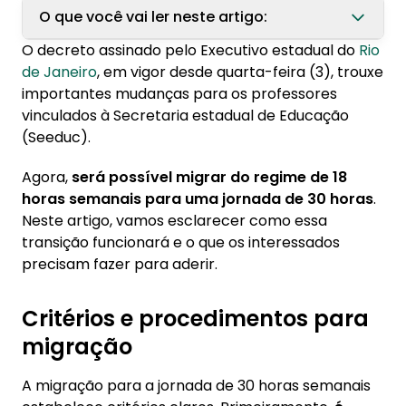
O que você vai ler neste artigo:
O decreto assinado pelo Executivo estadual do
Rio
1. Critérios e procedimentos para migração
de Janeiro
, em vigor desde quarta-feira (3), trouxe
importantes mudanças para os professores
2. Quais as etapas da migração de jornada
vinculados à Secretaria estadual de Educação
para professores do Rio?
(Seeduc).
3. Como participar da migração?
Agora,
será possível migrar do regime de 18
horas semanais para uma jornada de 30 horas
.
Neste artigo, vamos esclarecer como essa
transição funcionará e o que os interessados
precisam fazer para aderir.
Critérios e procedimentos para
migração
A migração para a jornada de 30 horas semanais