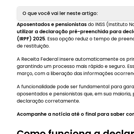
O que você vai ler neste artigo:
Aposentados e pensionistas
do INSS (Instituto 
1. Como funciona a declaração pré-preenchida
utilizar a declaração pré-preenchida para dec
(IRPF) 2025
. Essa opção reduz o tempo de preenc
2. Quais as vantagens para aposentados e pens
de restituição.
3. Onde e como enviar a declaração?
A Receita Federal insere automaticamente os prin
garantindo um processo mais rápido e seguro. Ess
março, com a liberação das informações ocorre
A funcionalidade pode ser fundamental para garan
aposentados e pensionistas que, em sua maioria
declaração corretamente.
Acompanhe a notícia até o final para saber co
Como funciona a decla