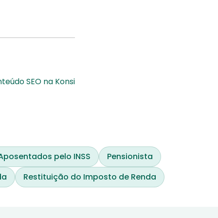
m 2025?
invalidez; saiba como
fazer
onteúdo SEO na Konsi
Aposentados pelo INSS
Pensionista
da
Restituição do Imposto de Renda