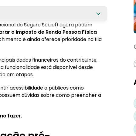
Nacional do Seguro Social) agora podem
?
larar o Imposto de Renda Pessoa Física
himento e ainda oferece prioridade na fila
ionistas?
cipais dados financeiros do contribuinte,
a funcionalidade está disponível desde
ndo em etapas.
tir acessibilidade a públicos como
, possuem dúvidas sobre como preencher a
mo fazer
.
ração pré-