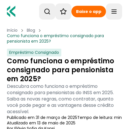
Baixe o app
Toggle
Início
Blog
Como funciona o empréstimo consignado para
pensionista em 2025?
Empréstimo Consignado
Como funciona o empréstimo
consignado para pensionista
em 2025?
Descubra como funciona o empréstimo
consignado para pensionistas do INSS em 2025.
Saiba as novas regras, como contratar, quanto
você pode pegar e as vantagens desse crédito
acessível.
Publicado em
31 de março de 2025
Tempo de leitura:
min
Atualizado em
13 de maio de 2025
Por
Flávia Sofia
 da Konsi