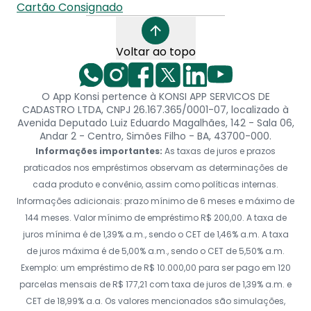
Cartão Consignado
Voltar ao topo
O App Konsi pertence à KONSI APP SERVICOS DE
CADASTRO LTDA, CNPJ 26.167.365/0001-07, localizado à
Avenida Deputado Luiz Eduardo Magalhães, 142 - Sala 06,
Andar 2 - Centro, Simões Filho - BA, 43700-000.
Informações importantes:
As taxas de juros e prazos
praticados nos empréstimos observam as determinações de
cada produto e convênio, assim como políticas internas.
Informações adicionais: prazo mínimo de 6 meses e máximo de
144 meses. Valor mínimo de empréstimo R$ 200,00. A taxa de
juros mínima é de 1,39% a.m., sendo o CET de 1,46% a.m. A taxa
de juros máxima é de 5,00% a.m., sendo o CET de 5,50% a.m.
Exemplo: um empréstimo de R$ 10.000,00 para ser pago em 120
parcelas mensais de R$ 177,21 com taxa de juros de 1,39% a.m. e
CET de 18,99% a.a. Os valores mencionados são simulações,