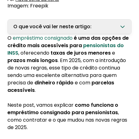
Imagem: Freepik
O que você vai ler neste artigo:
O
empréstimo consignado
é uma das opções de
1. Como fazer empréstimo para pensionistas
crédito mais acessíveis para
pensionistas do
em 2025?
INSS
, oferecendo
taxas de juros menores
e
1.1. Desbloqueie o benefício para
prazos mais longos
. Em 2025, com a introdução
empréstimo
de novas regras, esse tipo de crédito continua
sendo uma excelente alternativa para quem
1.2. Faça uma simulação gratuita
precisa de
dinheiro rápido
e com
parcelas
1.3. Compare as ofertas de crédito
acessíveis
.
disponíveis
1.4. Contrate o seu crédito consignado
Neste post, vamos explicar
como funciona o
empréstimo consignado para pensionistas
,
como contratar e o que mudou nas novas regras
de 2025.