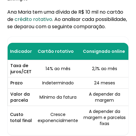
Ana Maria tem uma dívida de R$ 10 mil no cartão
de
crédito rotativo
. Ao analisar cada possibilidade,
se deparou com a seguinte comparação.
Indicador
Cartão rotativo
Consignado online
Taxa de
14% ao mês
2,1% ao mês
juros/CET
Prazo
Indeterminado
24 meses
Valor da
A depender da
Mínimo da fatura
parcela
margem
A depender da
Custo
Cresce
margem e parcelas
total final
exponencialmente
fixas