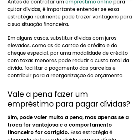
Antes de contratar um
empréstimo online
para
1. Vale a pena fazer um empréstimo para
quitar dívidas, é importante entender se essa
pagar dívidas?
estratégia realmente pode trazer vantagens para
1.1. Quando vale a pena trocar de dívida
a sua situação financeira.
2. Como saber se a troca da dívida compensa
Em alguns casos, substituir dívidas com juros
elevados, como as do cartão de crédito e do
3. Desvantagens e riscos
cheque especial, por uma modalidade de crédito
com taxas menores pode reduzir o custo total da
dívida, facilitar o pagamento das parcelas e
contribuir para a reorganização do orçamento.
Vale a pena fazer um
empréstimo para pagar dívidas?
Sim, pode valer muito a pena, mas apenas se a
troca for vantajosa e o comportamento
financeiro for corrigido.
Essa estratégia é
chamada de troca de dívida cara por dívida