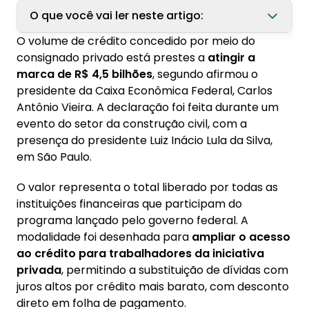
O que você vai ler neste artigo:
O volume de crédito concedido por meio do
1. Como funciona o consignado para
consignado privado está prestes a
atingir a
trabalhadores da iniciativa privada?
marca de R$ 4,5 bilhões
, segundo afirmou o
1.1. Principais características do consignado
presidente da Caixa Econômica Federal, Carlos
privado:
Antônio Vieira. A declaração foi feita durante um
evento do setor da construção civil, com a
2. Impactos Positivos do Consignado Privado
presença do presidente Luiz Inácio Lula da Silva,
na Economia Brasileira
em São Paulo.
2.1. Democratização do acesso ao crédito
O valor representa o total liberado por todas as
2.2. Redução do superendividamento
instituições financeiras que participam do
2.3. Estímulo ao consumo consciente
programa lançado pelo governo federal. A
modalidade foi desenhada para
ampliar o acesso
2.4. Fortalecimento do mercado de
ao crédito para trabalhadores da iniciativa
trabalho formal
privada
, permitindo a substituição de dívidas com
3. Modernização do sistema financeiro
juros altos por crédito mais barato, com desconto
direto em folha de pagamento.