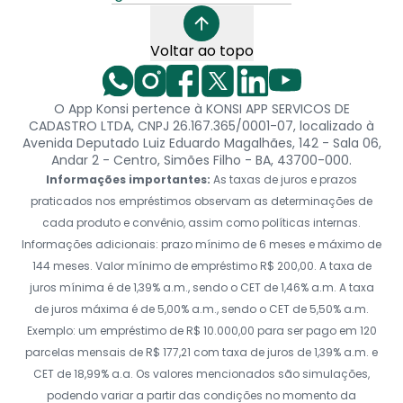
Voltar ao topo
O App Konsi pertence à KONSI APP SERVICOS DE
CADASTRO LTDA, CNPJ 26.167.365/0001-07, localizado à
Avenida Deputado Luiz Eduardo Magalhães, 142 - Sala 06,
Andar 2 - Centro, Simões Filho - BA, 43700-000.
Informações importantes:
As taxas de juros e prazos
praticados nos empréstimos observam as determinações de
cada produto e convênio, assim como políticas internas.
Informações adicionais: prazo mínimo de 6 meses e máximo de
144 meses. Valor mínimo de empréstimo R$ 200,00. A taxa de
juros mínima é de 1,39% a.m., sendo o CET de 1,46% a.m. A taxa
de juros máxima é de 5,00% a.m., sendo o CET de 5,50% a.m.
Exemplo: um empréstimo de R$ 10.000,00 para ser pago em 120
parcelas mensais de R$ 177,21 com taxa de juros de 1,39% a.m. e
CET de 18,99% a.a. Os valores mencionados são simulações,
podendo variar a partir das condições no momento da