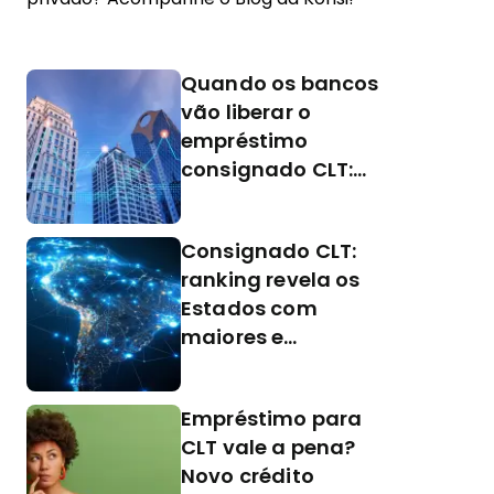
Quando os bancos
vão liberar o
empréstimo
consignado CLT:
Acesse o
calendário
Consignado CLT:
ranking revela os
Estados com
maiores e
menores valores
de empréstimos
Empréstimo para
CLT vale a pena?
Novo crédito