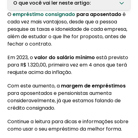
O que você vai ler neste artigo:
O
empréstimo consignado
para aposentado
é
1. Como funciona o consignado para
cada vez mais vantajoso, desde que a pessoa
aposentados e pensionistas?
pesquise as taxas e idoneidade de cada empresa,
além de estudar o que lhe for proposto, antes de
2. Quais os pré-requisito para o aposentado
fechar o contrato.
pedir o empréstimo consignado?
Em 2023, o
valor do salário mínimo
está previsto
3. Como o aumento do salário minimo pode
para R$ 1.320,00, primeira vez em 4 anos que terá
influenciar nisso?
reajuste acima da inflação.
4. Como esse aumento de margem pode ser
usado para o crédito consignado?
Com este aumento, a
margem de empréstimos
para aposentados e pensionistas aumenta
5. Empréstimo para aposentados é na Konsi!
consideravelmente, já que estamos falando de
crédito consignado.
Continue a leitura para dicas e informações sobre
como usar o seu empréstimo da melhor forma.